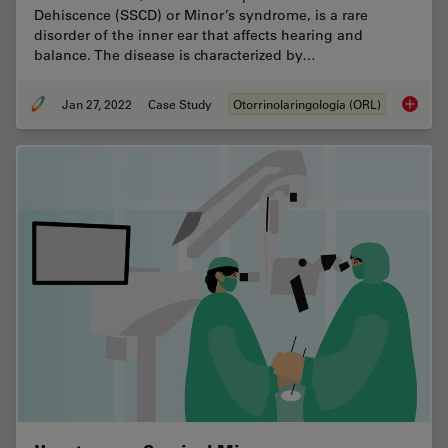
Dehiscence (SSCD) or Minor’s syndrome, is a rare
disorder of the inner ear that affects hearing and
balance. The disease is characterized by…
Jan 27, 2022
Case Study
Otorrinolaringología (ORL)
Minor’s