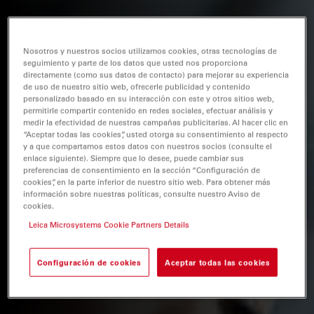
Nosotros y nuestros socios utilizamos cookies, otras tecnologías de
seguimiento y parte de los datos que usted nos proporciona
directamente (como sus datos de contacto) para mejorar su experiencia
de uso de nuestro sitio web, ofrecerle publicidad y contenido
personalizado basado en su interacción con este y otros sitios web,
permitirle compartir contenido en redes sociales, efectuar análisis y
medir la efectividad de nuestras campañas publicitarias. Al hacer clic en
“Aceptar todas las cookies”, usted otorga su consentimiento al respecto
y a que compartamos estos datos con nuestros socios (consulte el
enlace siguiente). Siempre que lo desee, puede cambiar sus
preferencias de consentimiento en la sección “Configuración de
cookies”, en la parte inferior de nuestro sitio web. Para obtener más
información sobre nuestras políticas, consulte nuestro Aviso de
cookies.
Leica Microsystems Cookie Partners Details
Configuración de cookies
Aceptar todas las cookies