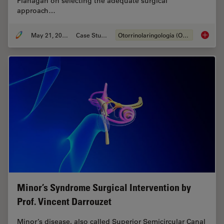
Flanagan on selecting the adequate surgical
approach…
May 21, 2024
Case Study
Otorrinolaringología (ORL)
Tympano
Minor’s Syndrome Surgical Intervention by
Prof. Vincent Darrouzet
Minor’s disease, also called Superior Semicircular Canal