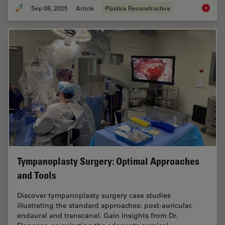
Sep 08, 2025
Article
Plástica Reconstructiva
A Micro
Tympanoplasty Surgery: Optimal Approaches
and Tools
Discover tympanoplasty surgery case studies
illustrating the standard approaches: post-auricular,
endaural and transcanal. Gain insights from Dr.