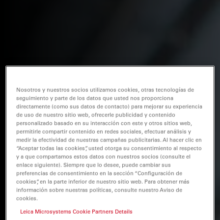
Nosotros y nuestros socios utilizamos cookies, otras tecnologías de
seguimiento y parte de los datos que usted nos proporciona
directamente (como sus datos de contacto) para mejorar su experiencia
de uso de nuestro sitio web, ofrecerle publicidad y contenido
personalizado basado en su interacción con este y otros sitios web,
permitirle compartir contenido en redes sociales, efectuar análisis y
medir la efectividad de nuestras campañas publicitarias. Al hacer clic en
“Aceptar todas las cookies”, usted otorga su consentimiento al respecto
y a que compartamos estos datos con nuestros socios (consulte el
enlace siguiente). Siempre que lo desee, puede cambiar sus
preferencias de consentimiento en la sección “Configuración de
cookies”, en la parte inferior de nuestro sitio web. Para obtener más
información sobre nuestras políticas, consulte nuestro Aviso de
cookies.
Leica Microsystems Cookie Partners Details