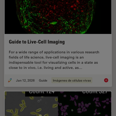
Guide to Live-Cell Imaging
For a wide range of applications in various research
fields of life science, live-cell imaging is an
indispensable tool for visualizing cells in a state as
close to in vivo, i.e. living and active, as…
Jan 12, 2026
Guide
Imágenes de células vivas
Guide t