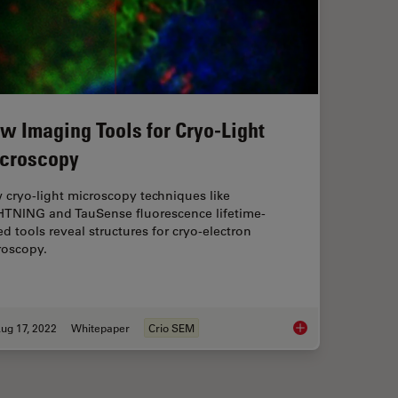
w Imaging Tools for Cryo-Light
croscopy
cryo-light microscopy techniques like
HTNING and TauSense fluorescence lifetime-
d tools reveal structures for cryo-electron
roscopy.
ug 17, 2022
Whitepaper
Crio SEM
anism Analysis can be Improved with High-pressure Freezing
New Imaging Tools f