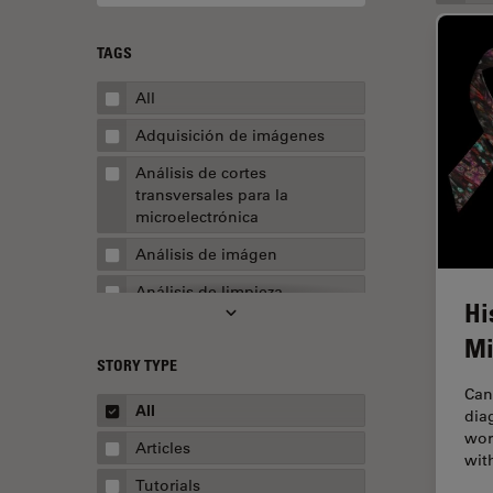
TAGS
All
Adquisición de imágenes
Análisis de cortes
transversales para la
microelectrónica
Análisis de imágen
Análisis de limpieza
Hi
Análisis multiplex espacial
Mi
STORY TYPE
Apertura numérica
Can
AR Surgery
All
dia
wor
Automoción y transporte
Articles
wit
Biofarmacia
Tutorials