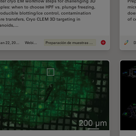
ter cryo EM workflow steps for challenging 3D
Prep
ples: when to choose HPF vs. plunge freezing,
micr
roducible blotting/ice control, contamination
does
re transfers, Cryo CLEM 3D targeting in
of 
anoids,…
Jan 22, 2026
Webinar
Preparación de muestras EM
D
High-Pressure Freez