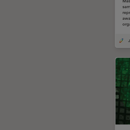
Mas
sam
Cirugía de columna
rep
Cirugía de córnea
awa
org
Cirugía de glaucoma
Cirugías de retina
CLEM
Conceptos básicos de
microscopía
Congelación a alta presión
Conservación de arte
Contrast Methods in Light
Microscopy
Crio SEM
Cultivo celular
De microscopía