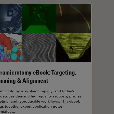
tramicrotomy eBook: Targeting,
imming & Alignment
amicrotomy is evolving rapidly, and today’s
roscopes demand high‑quality sections, precise
eting, and reproducible workflows. This eBook
gs together expert application notes,
omated…