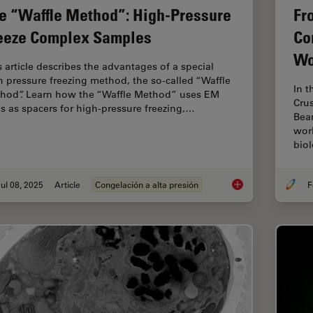
e “Waffle Method”: High-Pressure
Fr
eeze Complex Samples
Co
Wo
s article describes the advantages of a special
h pressure freezing method, the so-called “Waffle
In t
hod”. Learn how the “Waffle Method” uses EM
Crus
ds as spacers for high-pressure freezing,…
Beam
worl
bio
ul 08, 2025
Article
Congelación a alta presión
F
The “Waffle Method