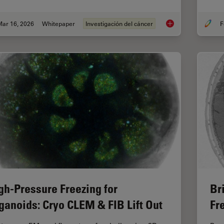
Mar 16, 2026
Whitepaper
Investigación del cáncer
F
History, Developmen
gh-Pressure Freezing for
Br
ganoids: Cryo CLEM & FIB Lift Out
Fr