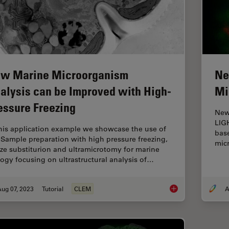
w Marine Microorganism
Ne
alysis can be Improved with High-
Mi
essure Freezing
New 
LIG
this application example we showcase the use of
base
Sample preparation with high pressure freezing,
mic
eze substiturion and ultramicrotomy for marine
logy focusing on ultrastructural analysis of…
ug 07, 2023
Tutorial
CLEM
A
How Marine Microorg