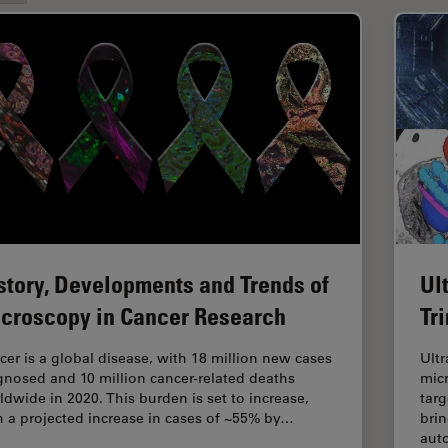
story, Developments and Trends of
Ul
croscopy in Cancer Research
Tr
cer is a global disease, with 18 million new cases
Ultr
gnosed and 10 million cancer-related deaths
mic
ldwide in 2020. This burden is set to increase,
targ
h a projected increase in cases of ~55% by…
brin
aut