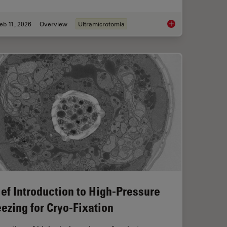
eb 11, 2026
Overview
Ultramicrotomía
ts and Trends of Microscopy in Cancer Research
Ultramicrotomy eBoo
ief Introduction to High-Pressure
eezing for Cryo-Fixation