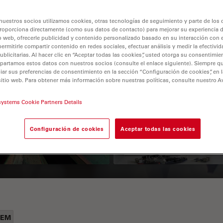
nuestros socios utilizamos cookies, otras tecnologías de seguimiento y parte de los
roporciona directamente (como sus datos de contacto) para mejorar su experiencia 
o web, ofrecerle publicidad y contenido personalizado basado en su interacción con e
permitirle compartir contenido en redes sociales, efectuar análisis y medir la efectivi
licitarias. Al hacer clic en “Aceptar todas las cookies”, usted otorga su consentimie
partamos estos datos con nuestros socios (consulte el enlace siguiente). Siempre qu
r sus preferencias de consentimiento en la sección “Configuración de cookies”, en la
sitio web. Para obtener más información sobre nuestras políticas, consulte nuestro A
 Polarization
Key Factors to
systems Cookie Partners Details
croscopy Principle
Consider When
Selecting a Stereo
Configuración de cookies
Aceptar todas las cookies
Microscope
LEM