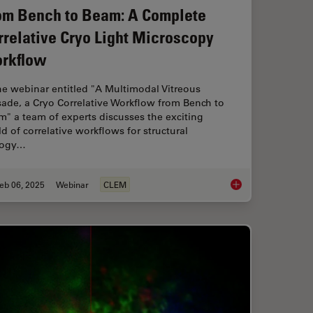
om Bench to Beam: A Complete
rrelative Cryo Light Microscopy
rkflow
he webinar entitled "A Multimodal Vitreous
ade, a Cryo Correlative Workflow from Bench to
" a team of experts discusses the exciting
d of correlative workflows for structural
logy…
eb 06, 2025
Webinar
CLEM
”: High-Pressure Freeze Complex Samples
From Bench to Beam: