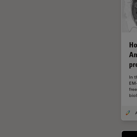
tiempos de vida de
fluorescencia)
Fluorescencia
Fluoróforo
Ho
FluoSync
An
FRAP
pr
Fresado con haz de iones
FRET
In 
EM-
Funciones de STELLARIS
fre
Garantía de calidad / Control
bio
de calidad
Ginecología y Urología
A
Granos
Historia