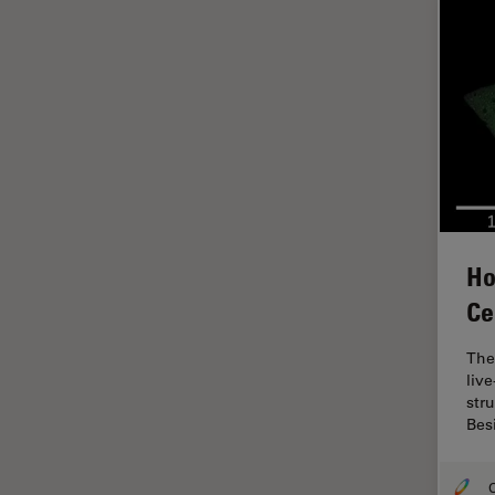
HyD
Imágenes cuantitativas
Imágenes de células vivas
Imagenología in vivo de
organismos completos
Imagenología y análisis de
tejidos avanzados
Imperial Imaging Hub
Ho
Industria Metalúrgica
Ce
Industrie électronique et des
semi-conducteurs
The
liv
Inmunofluorescencia
str
Bes
Inteligencia Artificial
Inverted Microscopy
O