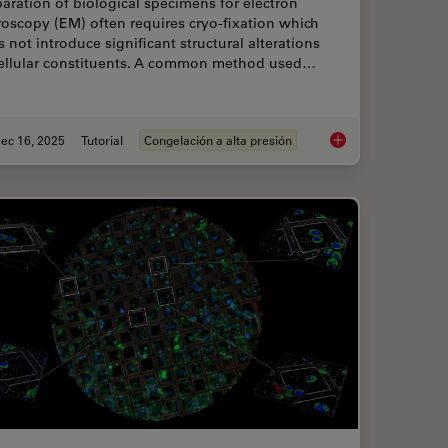
aration of biological specimens for electron
oscopy (EM) often requires cryo-fixation which
 not introduce significant structural alterations
cellular constituents. A common method used…
ec 16, 2025
Tutorial
Congelación a alta presión
ing for Organoids: Cryo CLEM & FIB Lift Out
Brief Introduction to