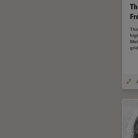
Th
Disección
Fr
Dispersión Raman Coherente
(CRS)
Thi
Drosophila Research
hig
Met
Educación
gri
Enfermedades
neurodegenerativas
Ergonomía
J
Especialidades médicas
Espectroscopia de
descomposición inducida por
láser (LIBS)
F-Techniques
Fabricación de baterías
FLIM (microscopía de