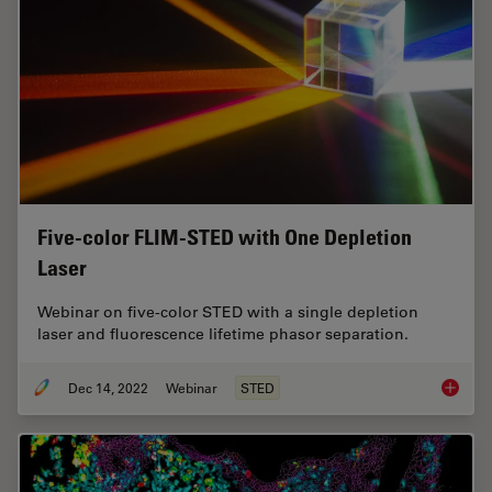
Five-color FLIM-STED with One Depletion
Laser
Webinar on five-color STED with a single depletion
laser and fluorescence lifetime phasor separation.
Dec 14, 2022
Webinar
STED
Five-co