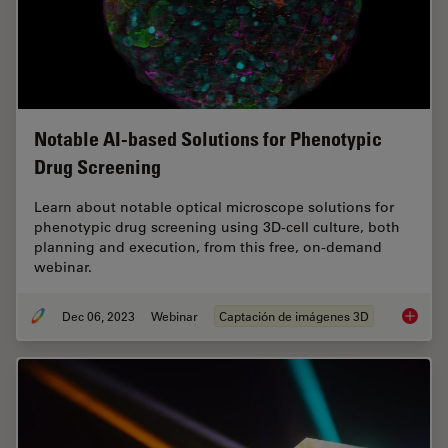
Notable AI-based Solutions for Phenotypic
Drug Screening
Learn about notable optical microscope solutions for
phenotypic drug screening using 3D-cell culture, both
planning and execution, from this free, on-demand
webinar.
Dec 06, 2023
Webinar
Captación de imágenes 3D
Notable