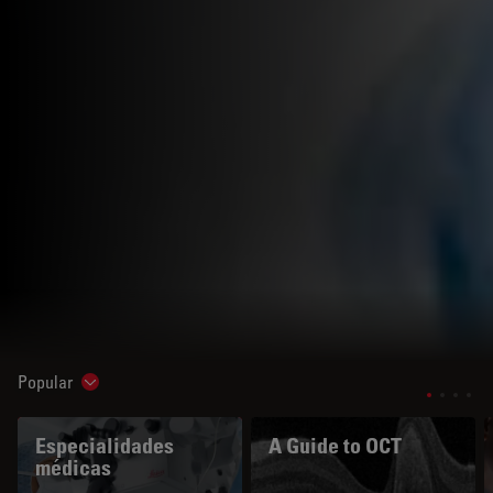
Popular
Show subnavigation
Especialidades
A Guide to OCT
médicas