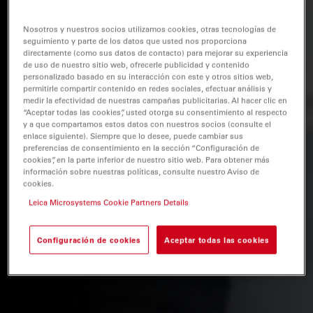
Nosotros y nuestros socios utilizamos cookies, otras tecnologías de
seguimiento y parte de los datos que usted nos proporciona
directamente (como sus datos de contacto) para mejorar su experiencia
de uso de nuestro sitio web, ofrecerle publicidad y contenido
personalizado basado en su interacción con este y otros sitios web,
permitirle compartir contenido en redes sociales, efectuar análisis y
medir la efectividad de nuestras campañas publicitarias. Al hacer clic en
“Aceptar todas las cookies”, usted otorga su consentimiento al respecto
y a que compartamos estos datos con nuestros socios (consulte el
enlace siguiente). Siempre que lo desee, puede cambiar sus
preferencias de consentimiento en la sección “Configuración de
cookies”, en la parte inferior de nuestro sitio web. Para obtener más
información sobre nuestras políticas, consulte nuestro Aviso de
cookies.
Leica Microsystems Cookie Partners Details
Configuración de cookies
Aceptar todas las cookies