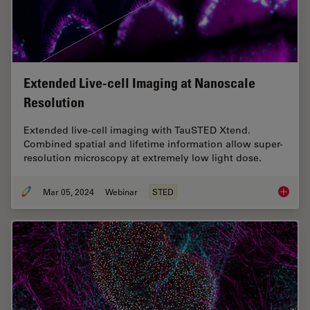
Extended Live-cell Imaging at Nanoscale
Resolution
Extended live-cell imaging with TauSTED Xtend.
Combined spatial and lifetime information allow super-
resolution microscopy at extremely low light dose.
Mar 05, 2024
Webinar
STED
Extende