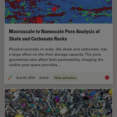
Macroscale to Nanoscale Pore Analysis of
Shale and Carbonate Rocks
Physical porosity in rocks, like shale and carbonate, has
a large effect on the their storage capacity. The pore
geometries also affect their permeability. Imaging the
visible pore space provides…
Sep 04, 2018
Article
Nota aplicativa
Macrosc