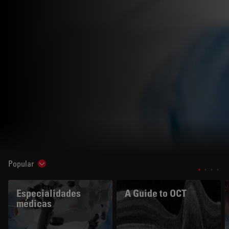
Popular
Show subnavigation
Especialidades
A Guide to OCT
médicas