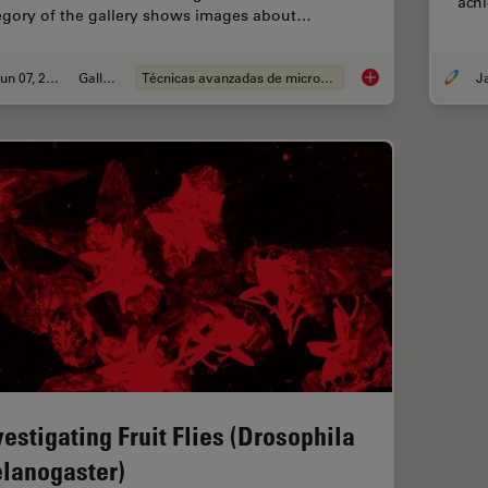
ach
egory of the gallery shows images about…
Jun 07, 2021
Gallery
Técnicas avanzadas de microscopía
Developmental Biol
vestigating Fruit Flies (Drosophila
lanogaster)