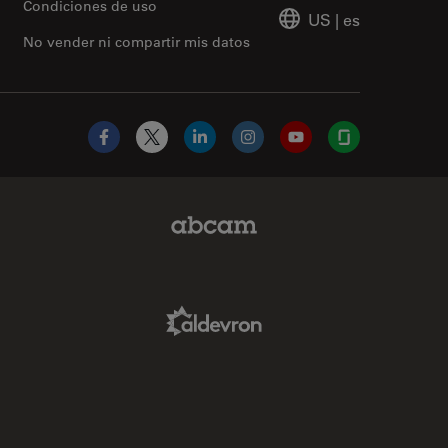
Condiciones de uso
US
|
es
No vender ni compartir mis datos
Facebook
X
LinkedIn
Instagram
YouTube
Glassdoor
Abcam Limited Link
Aldevron Link