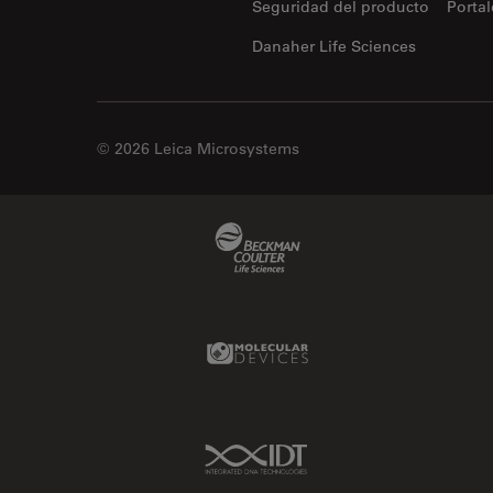
Seguridad del producto
Portal
Disección
Danaher Life Sciences
Dispersión Raman Coherente
(CRS)
Drosophila Research
© 2026 Leica Microsystems
Educación
Enfermedades
neurodegenerativas
Beckman Coulter Link
Ergonomía
Especialidades médicas
Espectroscopia de
Molecular Devices Link
descomposición inducida por
láser (LIBS)
F-Techniques
IDT Link
Fabricación de baterías
FLIM (microscopía de