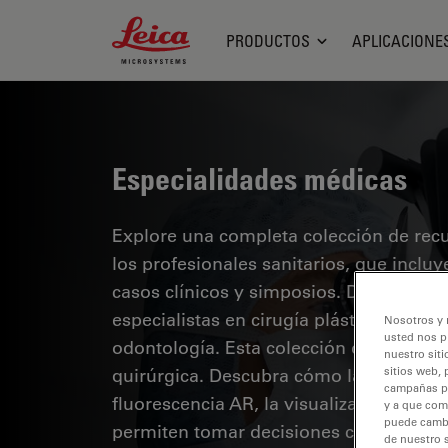
Leica Microsystems Logo
PRODUCTOS
APLICACIONE
Especialidades médicas
Explore una completa colección de recur
los profesionales sanitarios, que inclu
casos clínicos y simposios. Diseñada p
especialistas en cirugía plástica y repa
Nosotros y 
usted nos p
odontología. Esta colección destaca lo
nuestro siti
quirúrgica. Descubra cómo las tecnolog
sitios web, 
campañas pub
fluorescencia AR, la visualización 3D y
y a que com
puede cambia
permiten tomar decisiones con confianz
de nuestro 