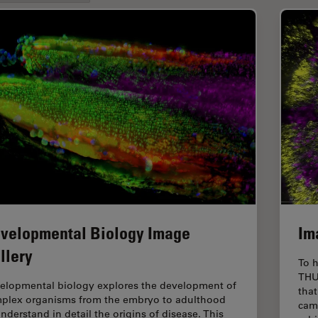
velopmental Biology Image
Im
llery
To h
THU
elopmental biology explores the development of
that
plex organisms from the embryo to adulthood
cam
understand in detail the origins of disease. This