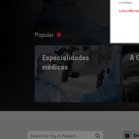
cookies.
Leica Micro
Popular
Show subnavigation
Especialidades
A 
médicas
Dr