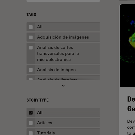
TAGS
All
Adquisición de imágenes
Análisis de cortes
transversales para la
microelectrónica
Análisis de imágen
Análisis de limpieza
Análisis multiplex espacial
De
STORY TYPE
Apertura numérica
Ga
AR Surgery
All
Automoción y transporte
Dev
Articles
com
Biofarmacia
Tutorials
to 