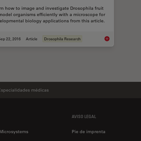
rn how to image and investigate Drosophila fruit
 model organisms efficiently with a microscope for
elopmental biology applications from this article.
ep 22, 2016
Article
Drosophila Research
Investigating Fruit 
Especialidades médicas
AVISO LEGAL
 Microsystems
Pie de imprenta