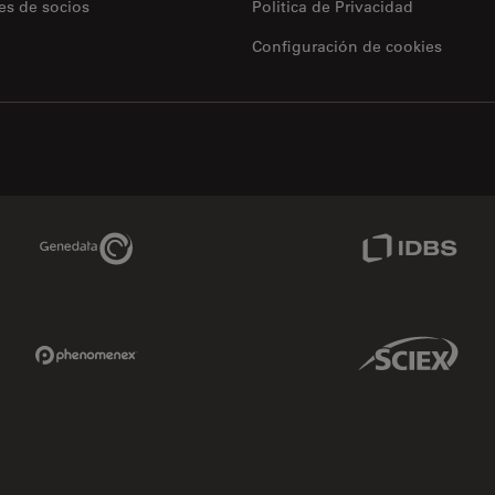
es de socios
Politica de Privacidad
Configuración de cookies
Genedata Link
IDBS Link
Phenomenex Link
Sciex Link