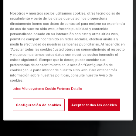
Nosotros y nuestros socios utilizamos cookies, otras tecnologías de
seguimiento y parte de los datos que usted nos proporciona
directamente (como sus datos de contacto) para mejorar su experiencia
de uso de nuestro sitio web, ofrecerle publicidad y contenido
personalizado basado en su interacción con este y otros sitios web,
permitirle compartir contenido en redes sociales, efectuar análisis y
medir la efectividad de nuestras campañas publicitarias. Al hacer clic en
“Aceptar todas las cookies”, usted otorga su consentimiento al respecto
y a que compartamos estos datos con nuestros socios (consulte el
enlace siguiente). Siempre que lo desee, puede cambiar sus
preferencias de consentimiento en la sección “Configuración de
cookies”, en la parte inferior de nuestro sitio web. Para obtener más
información sobre nuestras políticas, consulte nuestro Aviso de
cookies.
Leica Microsystems Cookie Partners Details
Configuración de cookies
Aceptar todas las cookies