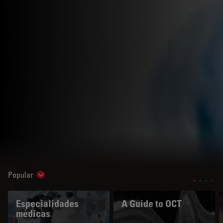
Popular
Show subnavigation
Especialidades
A Guide to OCT
médicas