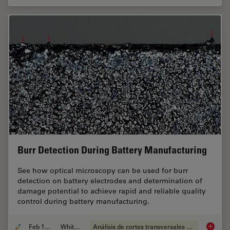
Burr Detection During Battery Manufacturing
See how optical microscopy can be used for burr
detection on battery electrodes and determination of
damage potential to achieve rapid and reliable quality
control during battery manufacturing.
Feb 12, 2026
Whitepaper
Análisis de cortes transversales para la microelectrónica
Burr De