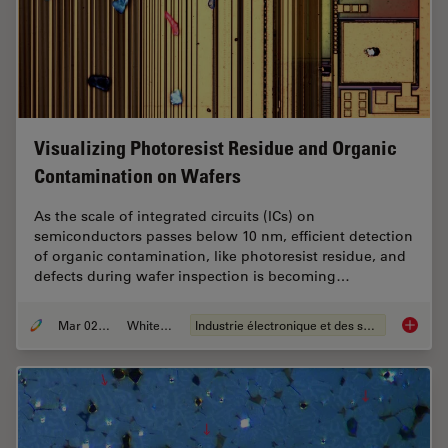
Visualizing Photoresist Residue and Organic
Contamination on Wafers
As the scale of integrated circuits (ICs) on
semiconductors passes below 10 nm, efficient detection
of organic contamination, like photoresist residue, and
defects during wafer inspection is becoming…
Mar 02, 2026
Whitepaper
Industrie électronique et des semi-conducteurs
Visuali