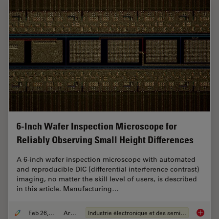
6-Inch Wafer Inspection Microscope for
Reliably Observing Small Height Differences
A 6-inch wafer inspection microscope with automated
and reproducible DIC (differential interference contrast)
imaging, no matter the skill level of users, is described
in this article. Manufacturing…
Feb 26, 2026
Article
Industrie électronique et des semi-conducteurs
6-Inch 