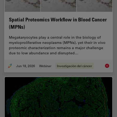
Spatial Proteomics Workflow in Blood Cancer
(MPNs)
Megakaryocytes play a central role in the biology of
myeloproliferative neoplasms (MPNs), yet their in vivo
proteomic characterization remains a major challenge
due to low abundance and disrupted…
Jun 18, 2026
Webinar
Investigación del cáncer
Spatial