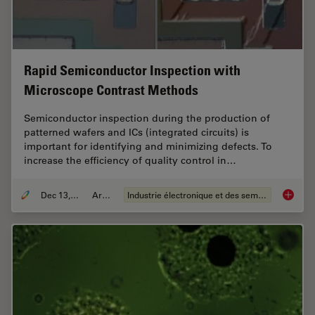
Rapid Semiconductor Inspection with
Microscope Contrast Methods
Semiconductor inspection during the production of
patterned wafers and ICs (integrated circuits) is
important for identifying and minimizing defects. To
increase the efficiency of quality control in…
Dec 13, 2023
Article
Industrie électronique et des semi-conducteurs
Rapid S