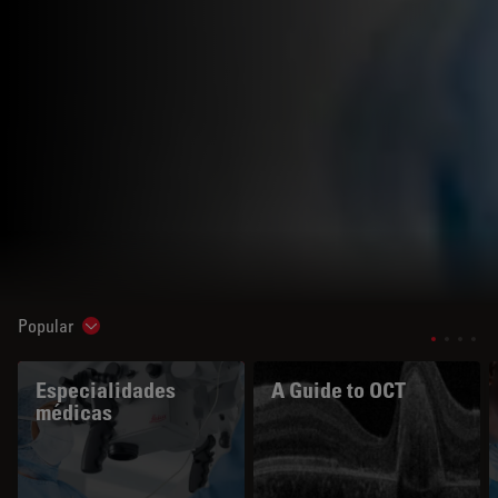
Popular
Show subnavigation
Especialidades
A Guide to OCT
médicas