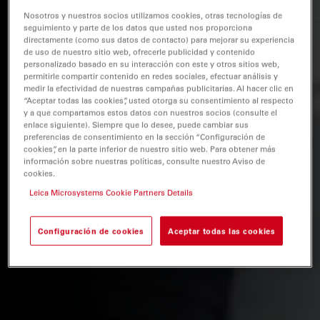
Nosotros y nuestros socios utilizamos cookies, otras tecnologías de
seguimiento y parte de los datos que usted nos proporciona
directamente (como sus datos de contacto) para mejorar su experiencia
de uso de nuestro sitio web, ofrecerle publicidad y contenido
personalizado basado en su interacción con este y otros sitios web,
permitirle compartir contenido en redes sociales, efectuar análisis y
medir la efectividad de nuestras campañas publicitarias. Al hacer clic en
“Aceptar todas las cookies”, usted otorga su consentimiento al respecto
y a que compartamos estos datos con nuestros socios (consulte el
enlace siguiente). Siempre que lo desee, puede cambiar sus
preferencias de consentimiento en la sección “Configuración de
cookies”, en la parte inferior de nuestro sitio web. Para obtener más
información sobre nuestras políticas, consulte nuestro Aviso de
cookies.
Leica Microsystems Cookie Partners Details
Configuración de cookies
Aceptar todas las cookies