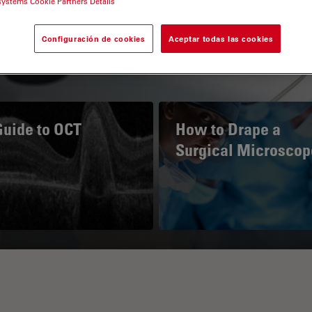
systems Cookie Partners Details
Configuración de cookies
Aceptar todas las cookies
Guide to OCT
How to Drape a
Surgical Microscop