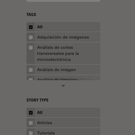
TAGS
All
Adquisición de imágenes
Análisis de cortes
transversales para la
microelectrónica
Análisis de imágen
Análisis de limpieza
Análisis multiplex espacial
STORY TYPE
Apertura numérica
AR Surgery
All
Automoción y transporte
Articles
Biofarmacia
Tutorials