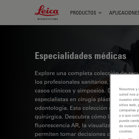
Leica Microsystems Logo
PRODUCTOS
APLICACIONE
Especialidades médicas
Explore una completa colección de recur
los profesionales sanitarios, que inclu
casos clínicos y simposios. Diseñada p
Nosotros y 
usted nos p
especialistas en cirugía plástica y repa
nuestro siti
sitios web, 
odontología. Esta colección destaca lo
campañas pub
quirúrgica. Descubra cómo las tecnolog
y a que com
puede cambia
fluorescencia AR, la visualización 3D y
de nuestro 
cookies.
permiten tomar decisiones con confianz