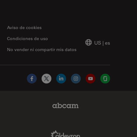
Aviso de cookies
Condiciones de uso
US
|
es
No vender ni compartir mis datos
Facebook
X
LinkedIn
Instagram
YouTube
Glassdoor
Abcam Limited Link
Aldevron Link