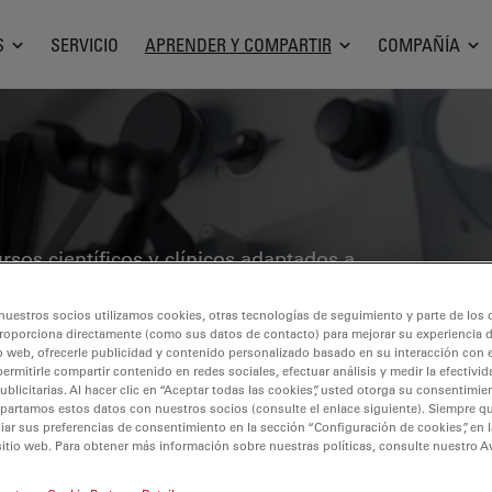
S
SERVICIO
APRENDER Y COMPARTIR
COMPAÑÍA
sos científicos y clínicos adaptados a
ye opiniones de colegas, estudios de
ara neurocirujanos, oftalmólogos y
nuestros socios utilizamos cookies, otras tecnologías de seguimiento y parte de los
roporciona directamente (como sus datos de contacto) para mejorar su experiencia 
radora, otorrinolaringología y
o web, ofrecerle publicidad y contenido personalizado basado en su interacción con e
permitirle compartir contenido en redes sociales, efectuar análisis y medir la efectivi
s últimos avances en microscopía
licitarias. Al hacer clic en “Aceptar todas las cookies”, usted otorga su consentimie
ías quirúrgicas de vanguardia, como la
partamos estos datos con nuestros socios (consulte el enlace siguiente). Siempre qu
r sus preferencias de consentimiento en la sección “Configuración de cookies”, en la
 las imágenes OCT intraoperatorias,
sitio web. Para obtener más información sobre nuestras políticas, consulte nuestro A
a y precisión en cirugías complejas.