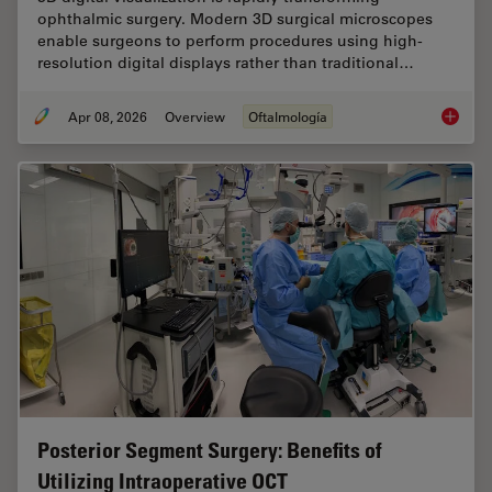
ophthalmic surgery. Modern 3D surgical microscopes
enable surgeons to perform procedures using high-
resolution digital displays rather than traditional…
Apr 08, 2026
Overview
Oftalmología
4 Key B
Posterior Segment Surgery: Benefits of
Utilizing Intraoperative OCT