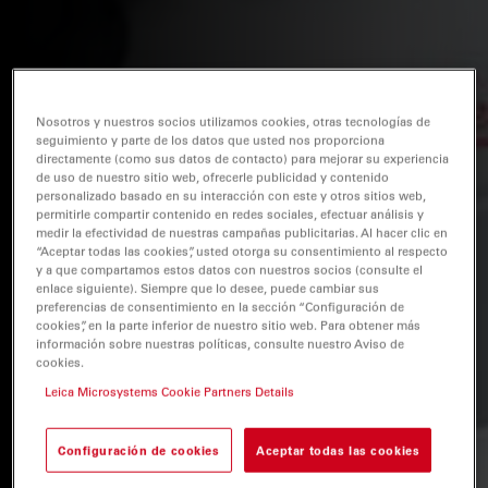
Nosotros y nuestros socios utilizamos cookies, otras tecnologías de
seguimiento y parte de los datos que usted nos proporciona
directamente (como sus datos de contacto) para mejorar su experiencia
de uso de nuestro sitio web, ofrecerle publicidad y contenido
personalizado basado en su interacción con este y otros sitios web,
permitirle compartir contenido en redes sociales, efectuar análisis y
medir la efectividad de nuestras campañas publicitarias. Al hacer clic en
“Aceptar todas las cookies”, usted otorga su consentimiento al respecto
y a que compartamos estos datos con nuestros socios (consulte el
enlace siguiente). Siempre que lo desee, puede cambiar sus
preferencias de consentimiento en la sección “Configuración de
cookies”, en la parte inferior de nuestro sitio web. Para obtener más
información sobre nuestras políticas, consulte nuestro Aviso de
cookies.
Leica Microsystems Cookie Partners Details
Configuración de cookies
Aceptar todas las cookies