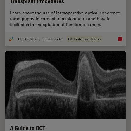
Transplant Procedures
Learn about the use of intraoperative optical coherence
tomography in corneal transplantation and how it
facilitates the adaptation of the donor cornea.
Oct 16, 2023
Case Study
OCT intraoperatorio
Intraop
A Guide to OCT