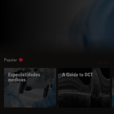
Popular
Show subnavigation
Especialidades
A Guide to OCT
médicas