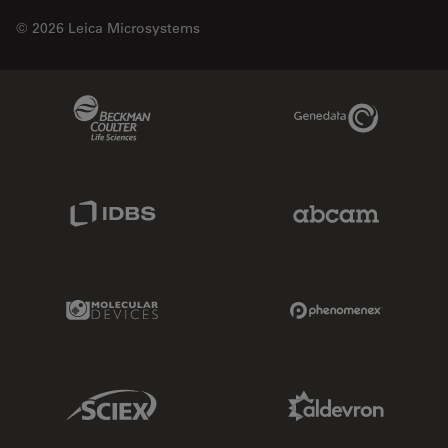
© 2026 Leica Microsystems
Beckman Coulter Link
Genedata Link
IDBS Link
Abcam Limited
Molecular Devices Link
Phenomenex L
Sciex Link
Aldevron Link