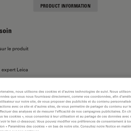
PRODUCT INFORMATION
esoin
sur le produit
n expert Leica
tenaires, nous utilisons des cookies et d’autres technologies de suivi. Nous utiliso
onnées que vous nous fournissez directement, comme vos coordonnées, afin d’amélio
tilisateur sur notre site, de vous proposer des publicités et du contenu personnalisé
actions avec ce site et d’autres sites, de vous permettre de partager du contenu sur l
ffectuer des analyses et de mesurer l’efficacité de nos campagnes publicitaires. En cl
s les cookies », vous consentez à leur utilisation et au partage de ces données avec
 (voir le lien ci-dessous). Vous pouvez modifier vos préférences de consentement à 
ion « Paramètres des cookies » en bas de notre site. Consultez notre Notice en matiè