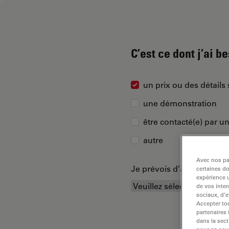
C’est ce dont j’ai b
un prix ou des détails 
une démonstration
être contacté(e) par u
autre
Avec nos par
Je prévois d’acheter…
certaines d
expérience u
de vos inter
sociaux, d’e
Accepter tou
partenaires
dans la sect