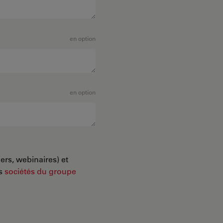
en option
en option
ers, webinaires) et
es
sociétés du groupe