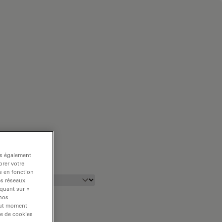
ns également
rer votre
s en fonction
es réseaux
iquant sur «
 nos
tout moment
re de cookies