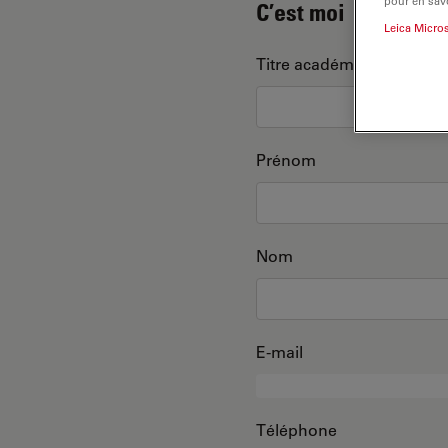
pour en savo
C’est moi
Leica Micro
Titre académique
Prénom
Nom
E-mail
Téléphone