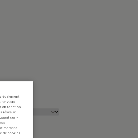
ns également
rer votre
s en fonction
es réseaux
iquant sur «
 nos
tout moment
re de cookies