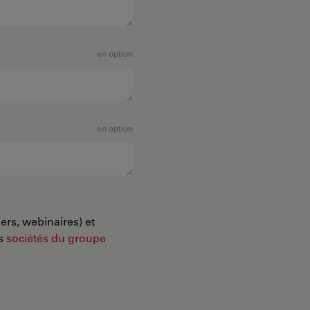
en option
en option
ers, webinaires) et
es
sociétés du groupe