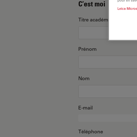
pour en savo
C’est moi
Leica Micro
Titre académique
Prénom
Nom
E-mail
Téléphone