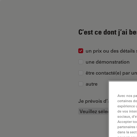
C’est ce dont j’ai b
un prix ou des détails 
une démonstration
être contacté(e) par u
autre
Avec nos par
Je prévois d’acheter…
certaines d
expérience u
de vos inter
sociaux, d’e
Accepter tou
partenaires
dans la sect