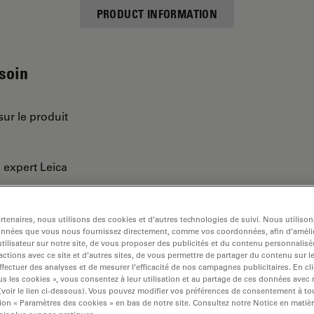
PRODUCT INFORMATION
esoin
sur le produit
n expert Leica
tenaires, nous utilisons des cookies et d’autres technologies de suivi. Nous utiliso
onnées que vous nous fournissez directement, comme vos coordonnées, afin d’amélio
tilisateur sur notre site, de vous proposer des publicités et du contenu personnalisé
actions avec ce site et d’autres sites, de vous permettre de partager du contenu sur l
ffectuer des analyses et de mesurer l’efficacité de nos campagnes publicitaires. En cl
s les cookies », vous consentez à leur utilisation et au partage de ces données avec
 (voir le lien ci-dessous). Vous pouvez modifier vos préférences de consentement à 
ion « Paramètres des cookies » en bas de notre site. Consultez notre Notice en matiè