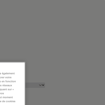
ns également
rer votre
s en fonction
es réseaux
iquant sur «
 nos
tout moment
re de cookies