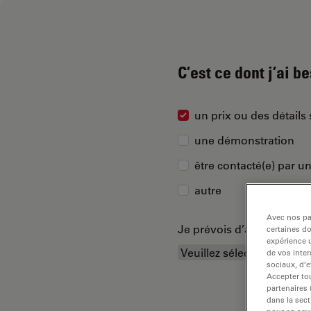
C’est ce dont j’ai b
un prix ou des détails 
une démonstration
être contacté(e) par u
autre
Avec nos par
Je prévois d’acheter…
certaines d
expérience u
de vos inter
sociaux, d’e
Accepter tou
partenaires
dans la sect