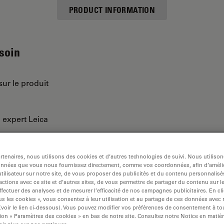
PRODUCT INFORMATION
esoin
sur le produit
n expert Leica
tenaires, nous utilisons des cookies et d’autres technologies de suivi. Nous utiliso
onnées que vous nous fournissez directement, comme vos coordonnées, afin d’amélio
tilisateur sur notre site, de vous proposer des publicités et du contenu personnalisé
actions avec ce site et d’autres sites, de vous permettre de partager du contenu sur l
ffectuer des analyses et de mesurer l’efficacité de nos campagnes publicitaires. En cl
s les cookies », vous consentez à leur utilisation et au partage de ces données avec
 (voir le lien ci-dessous). Vous pouvez modifier vos préférences de consentement à 
ion « Paramètres des cookies » en bas de notre site. Consultez notre Notice en matiè