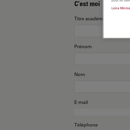
pour en savo
C’est moi
Leica Micro
Titre académique
Prénom
Nom
E-mail
Téléphone