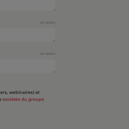
en option
en option
ers, webinaires) et
es
sociétés du groupe