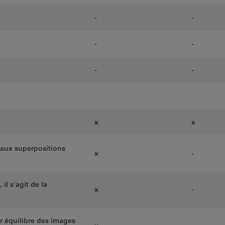
-
-
-
-
-
-
x
x
 aux superpositions
x
-
il s'agit de la
x
-
r équilibre des images