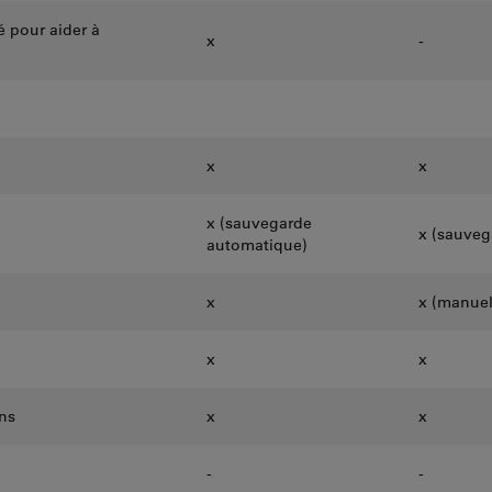
 pour aider à
x
-
x
x
x (sauvegarde
x (sauveg
automatique)
x
x (manue
x
x
ns
x
x
-
-