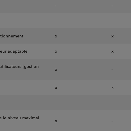
-
-
ctionnement
x
x
ateur adaptable
x
x
tilisateurs (gestion
x
-
x
x
re le niveau maximal
x
-