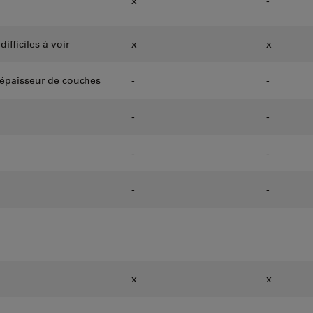
x
-
ifficiles à voir
x
x
'épaisseur de couches
-
-
-
-
-
-
-
-
x
x