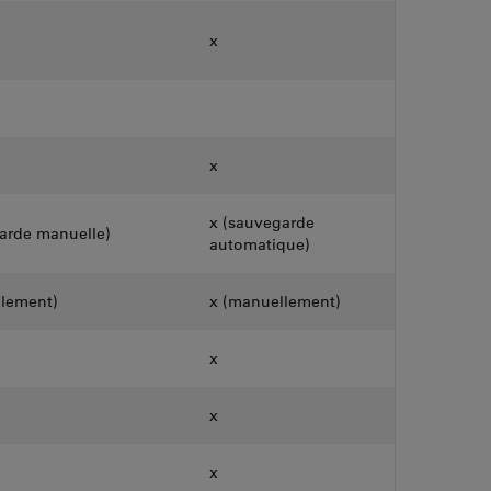
x
x
x (sauvegarde
arde manuelle)
automatique)
llement)
x (manuellement)
x
x
x