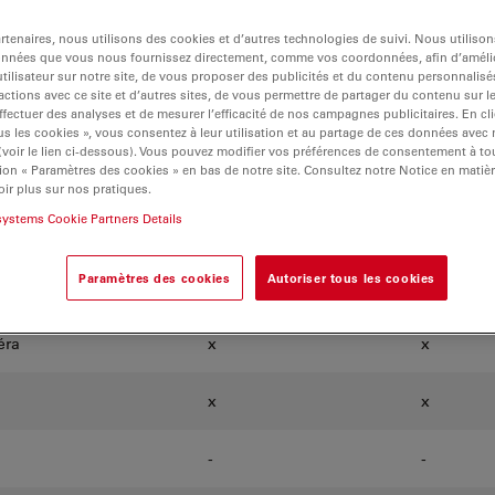
sight
tenaires, nous utilisons des cookies et d’autres technologies de suivi. Nous utiliso
onnées que vous nous fournissez directement, comme vos coordonnées, afin d’amélio
lateforme logicielle Enersight, et d'autres seront bientôt ajo
tilisateur sur notre site, de vous proposer des publicités et du contenu personnalisé
actions avec ce site et d’autres sites, de vous permettre de partager du contenu sur l
ffectuer des analyses et de mesurer l’efficacité de nos campagnes publicitaires. En cl
s les cookies », vous consentez à leur utilisation et au partage de ces données avec
Enersight OSD
Enersight
 (voir le lien ci-dessous). Vous pouvez modifier vos préférences de consentement à 
ion « Paramètres des cookies » en bas de notre site. Consultez notre Notice en matiè
(affichage à l'écran,
(pour tab
ir plus sur nos pratiques.
sans PC)
portables
systems Cookie Partners Details
Paramètres des cookies
Autoriser tous les cookies
x
x
éra
x
x
x
x
-
-