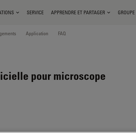
ATIONS
SERVICE
APPRENDRE ET PARTAGER
GROUPE
rgements
Application
FAQ
icielle pour microscope