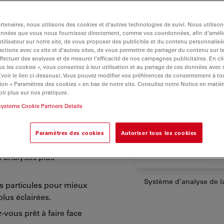
 ainsi que les
’électronique peuvent
tenaires, nous utilisons des cookies et d’autres technologies de suivi. Nous utiliso
onnées que vous nous fournissez directement, comme vos coordonnées, afin d’amélio
ée de vie prolongée des
tilisateur sur notre site, de vous proposer des publicités et du contenu personnalisé
 et fiable en analysant
actions avec ce site et d’autres sites, de vous permettre de partager du contenu sur l
ffectuer des analyses et de mesurer l’efficacité de nos campagnes publicitaires. En cl
cules. Les systèmes
s les cookies », vous consentez à leur utilisation et au partage de ces données avec
sont dotés d’un logiciel
 (voir le lien ci-dessous). Vous pouvez modifier vos préférences de consentement à 
nalyse visuelle et
ion « Paramètres des cookies » en bas de notre site. Consultez notre Notice en matiè
ir plus sur nos pratiques.
systems Cookie Partners Details
Paramètres des cookies
Autoriser tous les cookies
 analyses plus
Système d’analyse de l
s particules pour mieux
lus éclairées.
vous prêt à faire face