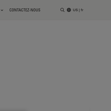
CONTACTEZ-NOUS
US
|
fr
Saisir un terme de recher