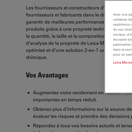
Les fournisseurs et constructeurs d’automobiles,
fournisseurs et fabricants dans le domaine de l
Avec nos par
certaines d
garantir de meilleures performances et une dur
expérience u
produits grâce à une propreté technique efficace
de vos inter
sociaux, d’e
la quantité, la taille et la composition des parti
Accepter tou
d’analyse de la propreté de Leica Microsystems 
partenaires
optimisé et d’une solution 2-en-1 unique pour l’a
dans la sect
pour en savo
chimique.
Leica Micro
Vos Avantages
Augmentez votre rendement en réalisant des
importantes en temps réduit.
Obtenez plus d’informations sur la source de
évaluer les risques et prendre des décisions p
Répondez à tous vos besoins actuels et tenez-