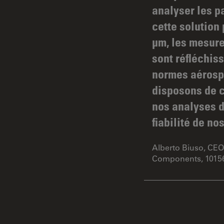
analyser les pa
cette solution 
µm, les mesure
sont réfléchis
normes aérosp
disposons de ce
nos analyses d
fiabilité de nos
Alberto Biuso, CE
Components, 10156 T