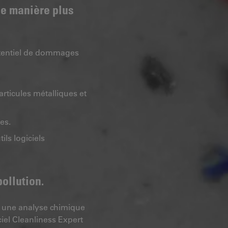
 de manière plus
potentiel de dommages
rticules métalliques et
es.
ils logiciels
ollution.
t une analyse chimique
ciel Cleanliness Expert