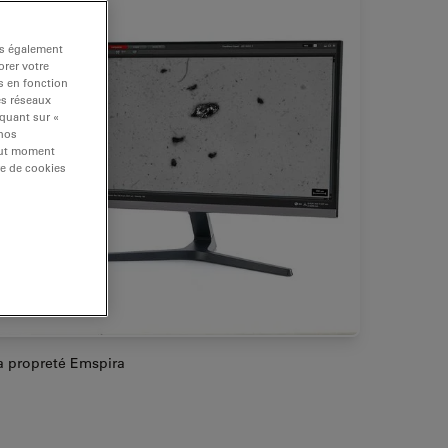
ns également
rer votre
s en fonction
es réseaux
iquant sur «
 nos
tout moment
re de cookies
a propreté Emspira