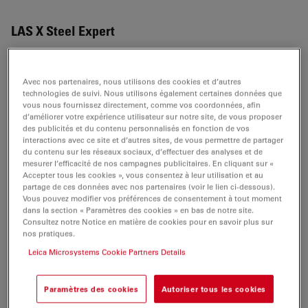
LAS X Steel Expert
Avec nos partenaires, nous utilisons des cookies et d’autres
BROCHURE OR FLYER
technologies de suivi. Nous utilisons également certaines données que
vous nous fournissez directement, comme vos coordonnées, afin
d’améliorer votre expérience utilisateur sur notre site, de vous proposer
LAS X Steel Expert brochure CN
des publicités et du contenu personnalisés en fonction de vos
interactions avec ce site et d’autres sites, de vous permettre de partager
Jul 27, 2026
PDF, 2 MB
du contenu sur les réseaux sociaux, d’effectuer des analyses et de
mesurer l’efficacité de nos campagnes publicitaires. En cliquant sur «
DOWNLOAD
Accepter tous les cookies », vous consentez à leur utilisation et au
partage de ces données avec nos partenaires (voir le lien ci-dessous).
Vous pouvez modifier vos préférences de consentement à tout moment
dans la section « Paramètres des cookies » en bas de notre site.
LAS X Steel Expert brochure DE
Consultez notre Notice en matière de cookies pour en savoir plus sur
Jul 27, 2026
PDF, 848 KB
nos pratiques.
Leica Microsystems Cookie Partners Details
DOWNLOAD
Paramètres des cookies
Autoriser tous les cookies
LAS X Steel Expert brochure ES