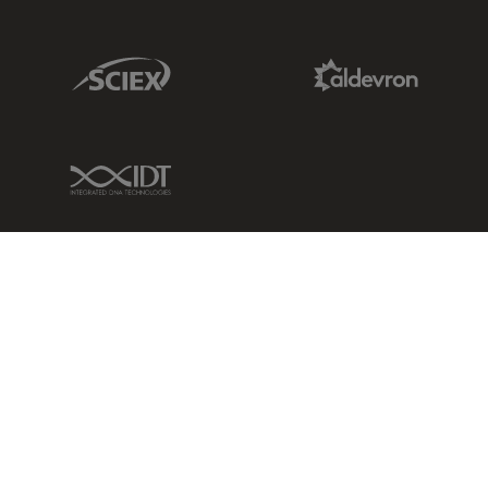
Sciex Link
Aldevron Link
IDT Link