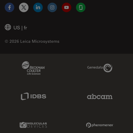
Facebook
X
LinkedIn
Instagram
YouTube
Glassdoor
US
|
fr
© 2026 Leica Microsystems
Beckman Coulter Link
Genedata Link
IDBS Link
Abcam Limited
Molecular Devices Link
Phenomenex L