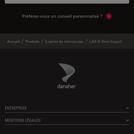
Préférez-vous un conseil personnalisé ?
Show local c
Accueil
Produits
Logiciel du microscope
LAS X Steel Expert
Danaher Logo
Footer
ENTREPRISE
MENTIONS LÉGALES