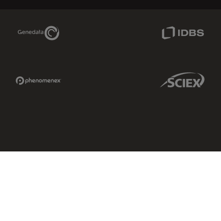
Genedata Link
IDBS Link
Phenomenex Link
Sciex Link