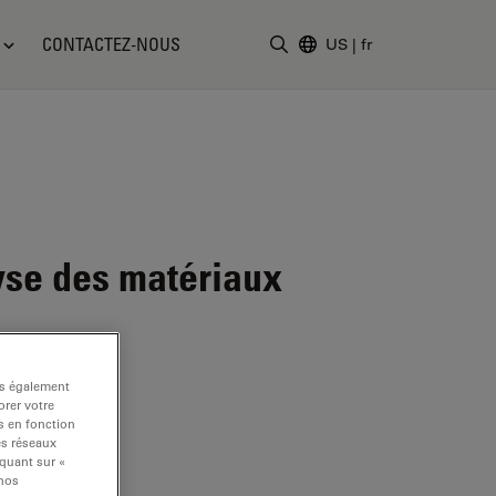
CONTACTEZ-NOUS
US
|
fr
Saisir un terme de recher
yse des matériaux
ns également
rer votre
s en fonction
es réseaux
iquant sur «
 nos