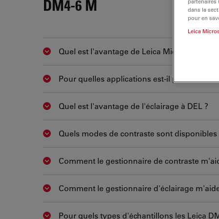
DM4-6 M
partenaires
dans la sect
pour en savo
Leica Micro
Quel est l'avantage de Leica Microscope Ass
Show answer
Pour quelles applications est-il préférable d
Show answer
Quel est l'avantage de l'éclairage à DEL ?
Show answer
Quels modes de contraste sont disponibles 
Show answer
Comment le gestionnaire de contraste m'aide-t
Show answer
Comment le gestionnaire d'éclairage m'aide-t-
Show answer
Pour quels types d'échantillons les Leica D
Show answer