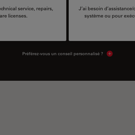
hnical service, repairs,
J’ai besoin d’assistance
are licenses.
système ou pour exécu
Préférez-vous un conseil personnalisé ?
Show local c