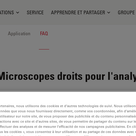
ATIONS
SERVICE
APPRENDRE ET PARTAGER
GROUPE
Application
FAQ
icroscopes droits pour l'anal
tenaires, nous utilisons des cookies et d’autres technologies de suivi. Nous utiliso
onnées que vous nous fournissez directement, comme vos coordonnées, afin d’amélio
tilisateur sur notre site, de vous proposer des publicités et du contenu personnalisé
actions avec ce site et d’autres sites, de vous permettre de partager du contenu sur l
ffectuer des analyses et de mesurer l’efficacité de nos campagnes publicitaires. En cl
s les cookies », vous consentez à leur utilisation et au partage de ces données avec