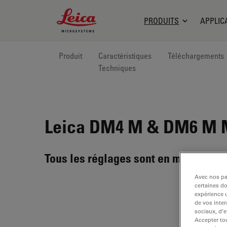
Leica Microsystems Logo
PRODUITS
APPLIC
Produit
Caractéristiques
Téléchargements
Techniques
Leica DM4 M & DM6 M
M
Tous les réglages sont en mémoire
Avec nos par
certaines d
expérience u
de vos inter
sociaux, d’e
Accepter tou