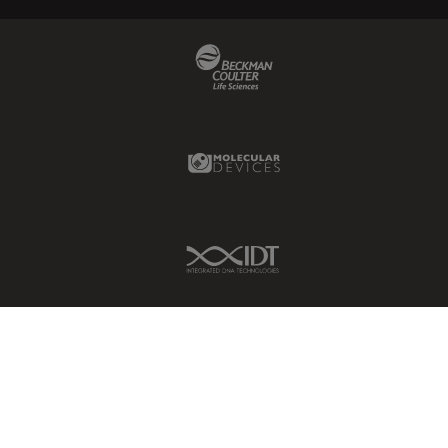
Beckman Coulter Link
Molecular Devices Link
IDT Link