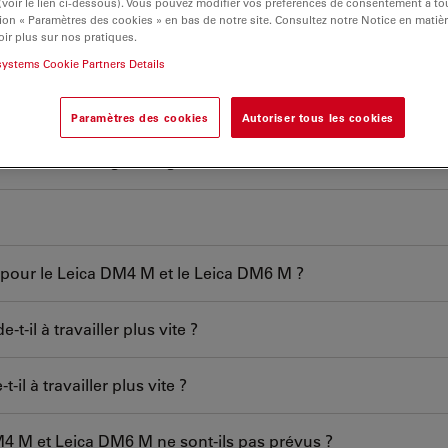
 (voir le lien ci-dessous). Vous pouvez modifier vos préférences de consentement à 
ion « Paramètres des cookies » en bas de notre site. Consultez notre Notice en matiè
ir plus sur nos pratiques.
systems Cookie Partners Details
istant ?
Paramètres des cookies
Autoriser tous les cookies
'utiliser l'éclairage halogène au lieu des diodes électrolumin
pour le Leica DM4 M et le Leica DM6 M ?
-il à travailler plus vite ?
il à travailler plus vite ?
M4 M et Leica DM6 M ne sont-ils pas prévus ?