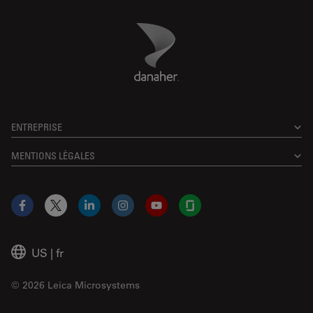
Danaher Logo
Footer
ENTREPRISE
MENTIONS LÉGALES
Facebook
X
LinkedIn
Instagram
YouTube
Glassdoor
US
|
fr
© 2026 Leica Microsystems