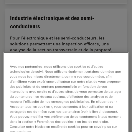
Industrie électronique et des semi-
conducteurs
Pour l’électronique et les semi-conducteurs, les
solutions permettant une inspection efficace, une
analyse de la section transversale et de la propreté,
ainsi que la recherche et le développement de…
Avec nos partenaires, nous utilisons des cookies et d’autres
Industr
technologies de suivi. Nous utilisons également certaines données que
vous nous fournissez directement, comme vos coordonnées, afin
d’améliorer votre expérience utilisateur sur notre site, de vous proposer
des publicités et du contenu personnalisés en fonction de vos
Industrie automobile et transport
interactions avec ce site et d’autres sites, de vous permettre de partager
du contenu sur les réseaux sociaux, d’effectuer des analyses et de
Améliorez la fiabilité et la précision de votre travail dans
mesurer l’efficacité de nos campagnes publicitaires. En cliquant sur «
Accepter tous les cookies », vous consentez à leur utilisation et au
le secteur de la production automobile et des
partage de ces données avec nos partenaires (voir le lien ci-dessous).
transports. Les solutions d'imagerie microscopique de
Vous pouvez modifier vos préférences de consentement à tout moment
Leica Microsystems améliorent votre…
dans la section « Paramètres des cookies » en bas de notre site.
Consultez notre Notice en matière de cookies pour en savoir plus sur
nos pratiques.