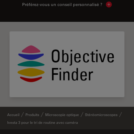
Préférez-vous un conseil personnalisé ?
Show local c
Accueil
Produits
Microscopie optique
Stéréomicroscopes
Ivesta 3 pour le tri de routine avec caméra