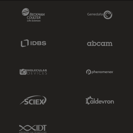
Beckman Coulter Link
Genedata Link
IDBS Link
Abcam Limited
Molecular Devices Link
Phenomenex L
Sciex Link
Aldevron Link
IDT Link