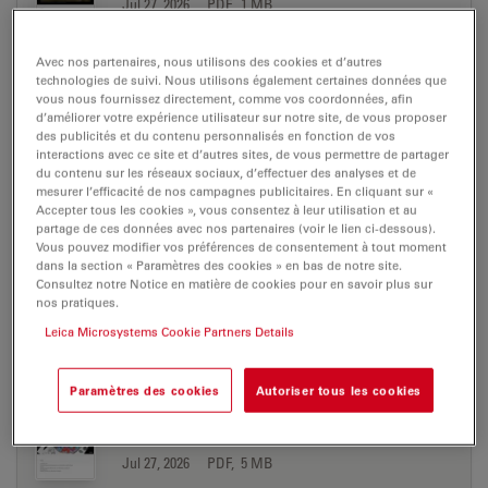
Jul 27, 2026
PDF, 1 MB
DOWNLOAD
Avec nos partenaires, nous utilisons des cookies et d’autres
technologies de suivi. Nous utilisons également certaines données que
vous nous fournissez directement, comme vos coordonnées, afin
UC Enuity AppNote Polymer Sectioning EN
d’améliorer votre expérience utilisateur sur notre site, de vous proposer
des publicités et du contenu personnalisés en fonction de vos
Jul 27, 2026
PDF, 9 MB
interactions avec ce site et d’autres sites, de vous permettre de partager
du contenu sur les réseaux sociaux, d’effectuer des analyses et de
DOWNLOAD
mesurer l’efficacité de nos campagnes publicitaires. En cliquant sur «
Accepter tous les cookies », vous consentez à leur utilisation et au
partage de ces données avec nos partenaires (voir le lien ci-dessous).
Vous pouvez modifier vos préférences de consentement à tout moment
UC Enuity AppNote Target plane trimming
dans la section « Paramètres des cookies » en bas de notre site.
EN
Consultez notre Notice en matière de cookies pour en savoir plus sur
Jul 27, 2026
PDF, 1 MB
nos pratiques.
Leica Microsystems Cookie Partners Details
DOWNLOAD
Paramètres des cookies
Autoriser tous les cookies
UC Enuity AppNote Volume EM and AI
Image Analysis EN
Jul 27, 2026
PDF, 5 MB