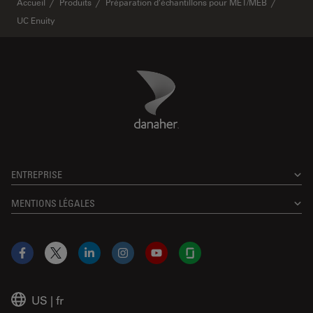
Accueil
Produits
Préparation d’échantillons pour MET/MEB
UC Enuity
Danaher Logo
Footer
ENTREPRISE
MENTIONS LÉGALES
Facebook
X
LinkedIn
Instagram
YouTube
Glassdoor
US
|
fr