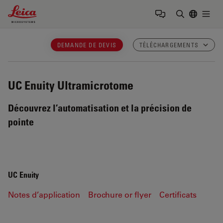
Leica Microsystems Logo
Togg
Saisir un t
DEMANDE DE DEVIS
TÉLÉCHARGEMENTS
UC Enuity
Ultramicrotome
Découvrez l’automatisation et la précision de
pointe
UC Enuity
Notes d’application
Brochure or flyer
Certificats