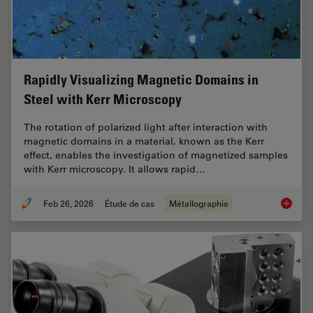
Rapidly Visualizing Magnetic Domains in
Steel with Kerr Microscopy
The rotation of polarized light after interaction with
magnetic domains in a material, known as the Kerr
effect, enables the investigation of magnetized samples
with Kerr microscopy. It allows rapid…
Feb 26, 2026
Étude de cas
Métallographie
Rapidly