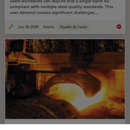
users worldwide can require that a single batch be
compliant with multiple steel quality standards. This
user demand creates significant challenges…
Jun 19, 2020
Article
Qualité de l'acier
Top Issu
Rate the Quality of Your Steel: Free Webinar