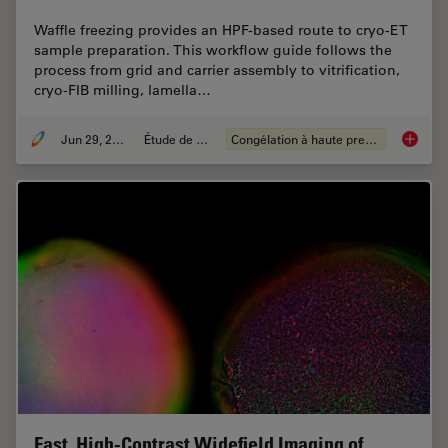
Waffle freezing provides an HPF-based route to cryo-ET
sample preparation. This workflow guide follows the
process from grid and carrier assembly to vitrification,
cryo-FIB milling, lamella…
Jun 29, 2026
Étude de cas
Congélation à haute pression
Waffle 
Fast, High-Contrast Widefield Imaging of