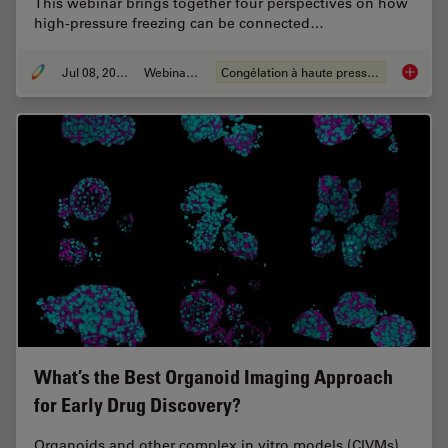
This webinar brings together four perspectives on how
high-pressure freezing can be connected…
Jul 08, 2026
Webinaire
Congélation à haute pression
Cryo-ET
What’s the Best Organoid Imaging Approach
for Early Drug Discovery?
Organoids and other complex in vitro models (CIVMs)