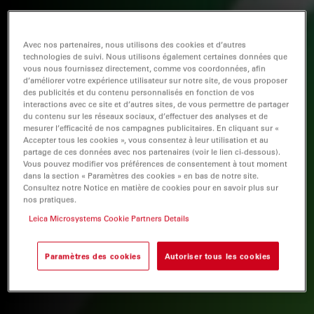
Avec nos partenaires, nous utilisons des cookies et d’autres
technologies de suivi. Nous utilisons également certaines données que
vous nous fournissez directement, comme vos coordonnées, afin
d’améliorer votre expérience utilisateur sur notre site, de vous proposer
des publicités et du contenu personnalisés en fonction de vos
interactions avec ce site et d’autres sites, de vous permettre de partager
du contenu sur les réseaux sociaux, d’effectuer des analyses et de
mesurer l’efficacité de nos campagnes publicitaires. En cliquant sur «
Accepter tous les cookies », vous consentez à leur utilisation et au
partage de ces données avec nos partenaires (voir le lien ci-dessous).
Vous pouvez modifier vos préférences de consentement à tout moment
dans la section « Paramètres des cookies » en bas de notre site.
Consultez notre Notice en matière de cookies pour en savoir plus sur
nos pratiques.
Leica Microsystems Cookie Partners Details
Paramètres des cookies
Autoriser tous les cookies