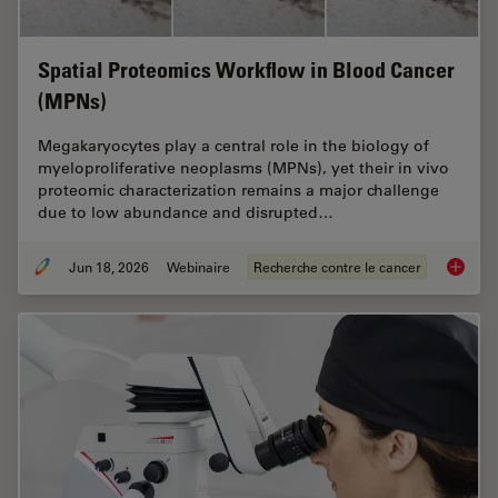
Spatial Proteomics Workflow in Blood Cancer
(MPNs)
Megakaryocytes play a central role in the biology of
myeloproliferative neoplasms (MPNs), yet their in vivo
proteomic characterization remains a major challenge
due to low abundance and disrupted…
Jun 18, 2026
Webinaire
Recherche contre le cancer
Spatial