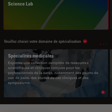
Science Lab
Veuillez choisir votre domaine de spécialisation
Show subnavigat
Spécialités médicales
Explorez une collection complète de ressources
scientifiques et cliniques conçues pour les
professionnels de la santé, notamment des points de
vue de pairs, des études de cas cliniques et des
symposiums.
Read 