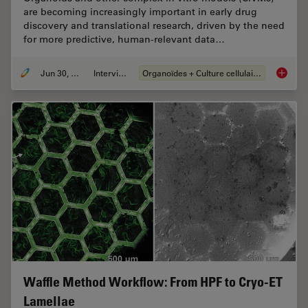
are becoming increasingly important in early drug
discovery and translational research, driven by the need
for more predictive, human-relevant data…
Jun 30, 2026
Interviews
Organoïdes + Culture cellulaire en 3D
What’s 
Waffle Method Workflow: From HPF to Cryo-ET
Lamellae