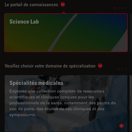
Le portail de connaissances
Show subnavigation
Science Lab
Veuillez choisir votre domaine de spécialisation
Show subnavigat
Spécialités médicales
Explorez une collection complète de ressources
scientifiques et cliniques conçues pour les
professionnels de la santé, notamment des points de
vue de pairs, des études de cas cliniques et des
symposiums.
Read 