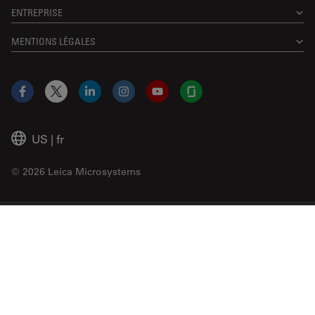
ENTREPRISE
MENTIONS LÉGALES
Facebook
X
LinkedIn
Instagram
YouTube
Glassdoor
US
|
fr
© 2026 Leica Microsystems
Beckman Coulter Link
Genedata Link
IDBS Link
Abcam Limited