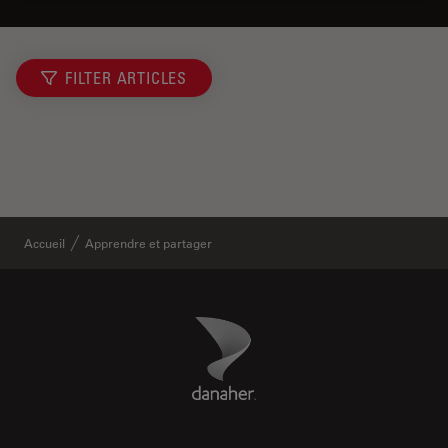
FILTER ARTICLES
Accueil
Apprendre et partager
Danaher Logo
Footer