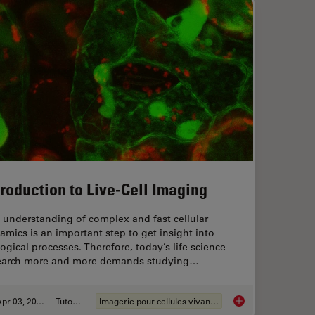
troduction to Live-Cell Imaging
 understanding of complex and fast cellular
amics is an important step to get insight into
logical processes. Therefore, today’s life science
earch more and more demands studying…
Apr 03, 2012
Tutoriel
Imagerie pour cellules vivantes
Introduction to Live