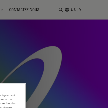
CONTACTEZ-NOUS
US
|
fr
Saisir un terme de recher
ns également
rer votre
s en fonction
es réseaux