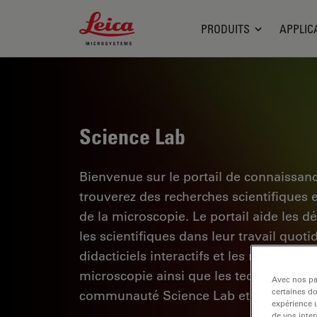
Leica Microsystems Logo
PRODUITS
APPLIC
Science Lab
Bienvenue sur le portail de connaissan
trouverez des recherches scientifiques 
de la microscopie. Le portail aide les d
les scientifiques dans leur travail quoti
didacticiels interactifs et les notes d'a
microscopie ainsi que les technologies d
Avec nos par
certaines d
communauté Science Lab et partagez vo
expérience u
de vos inter