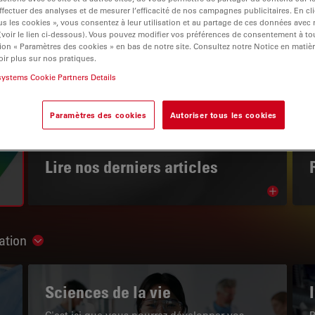
ffectuer des analyses et de mesurer l’efficacité de nos campagnes publicitaires. En cl
s les cookies », vous consentez à leur utilisation et au partage de ces données avec
 (voir le lien ci-dessous). Vous pouvez modifier vos préférences de consentement à 
ion « Paramètres des cookies » en bas de notre site. Consultez notre Notice en matiè
ir plus sur nos pratiques.
systems Cookie Partners Details
igation
Paramètres des cookies
Autoriser tous les cookies
LE PORTAIL DE CONNAISSANCES
Lire nos derniers articles
Read arti
ation
Show subnavigation
Sciences de la vie
C'est ici que vous pourrez développer vos
P