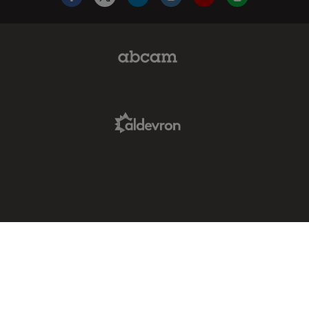
Facebook
X
LinkedIn
Instagram
YouTube
Glassdoor
Abcam Limited Link
Aldevron Link