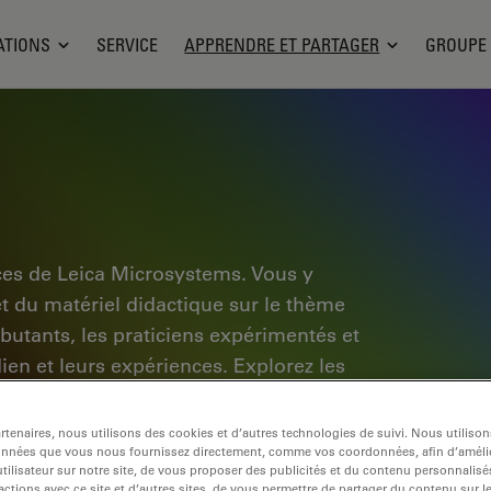
ATIONS
SERVICE
APPRENDRE ET PARTAGER
GROUPE
ces de Leica Microsystems. Vous y
et du matériel didactique sur le thème
ébutants, les praticiens expérimentés et
dien et leurs expériences. Explorez les
pplication, découvrez les bases de la
e pointe. Faites partie de la
tenaires, nous utilisons des cookies et d’autres technologies de suivi. Nous utiliso
onnées que vous nous fournissez directement, comme vos coordonnées, afin d’amélio
tre expertise.
tilisateur sur notre site, de vous proposer des publicités et du contenu personnalisé
actions avec ce site et d’autres sites, de vous permettre de partager du contenu sur l