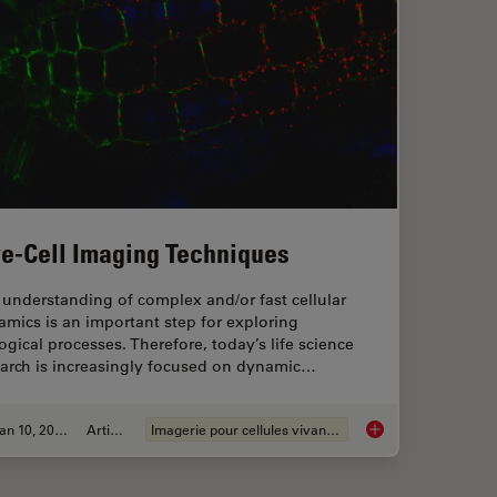
ve-Cell Imaging Techniques
understanding of complex and/or fast cellular
mics is an important step for exploring
ogical processes. Therefore, today’s life science
earch is increasingly focused on dynamic…
Jan 10, 2022
Article
Imagerie pour cellules vivantes
ency with AI-Enhanced Cell Counting
Live-Cell Imaging Te