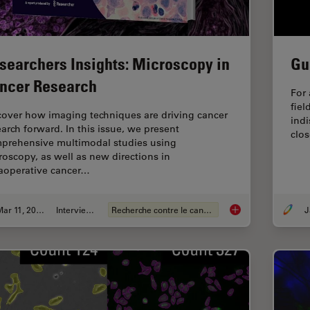
searchers Insights: Microscopy in
Gu
ncer Research
For 
fiel
cover how imaging techniques are driving cancer
indi
earch forward. In this issue, we present
clos
prehensive multimodal studies using
roscopy, as well as new directions in
raoperative cancer…
Mar 11, 2026
Interviews
Recherche contre le cancer
Researchers Insight