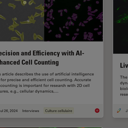
ecision and Efficiency with AI-
hanced Cell Counting
Li
 article describes the use of artificial intelligence
The 
 for precise and efficient cell counting. Accurate
dyna
l counting is important for research with 2D cell
biol
tures, e.g., cellular dynamics,…
res
ul 26, 2024
Interviews
Culture cellulaire
Precision and Effici