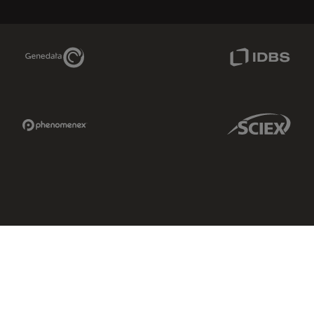
Genedata Link
IDBS Link
Phenomenex Link
Sciex Link