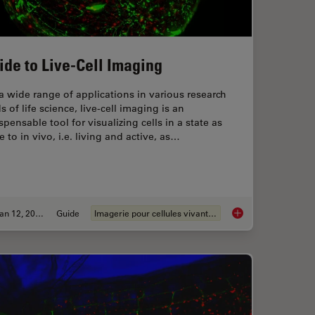
ide to Live-Cell Imaging
a wide range of applications in various research
ds of life science, live-cell imaging is an
spensable tool for visualizing cells in a state as
e to in vivo, i.e. living and active, as…
Jan 12, 2026
Guide
Imagerie pour cellules vivantes
s: Microscopy in Cancer Research
Guide to Live-Cell I