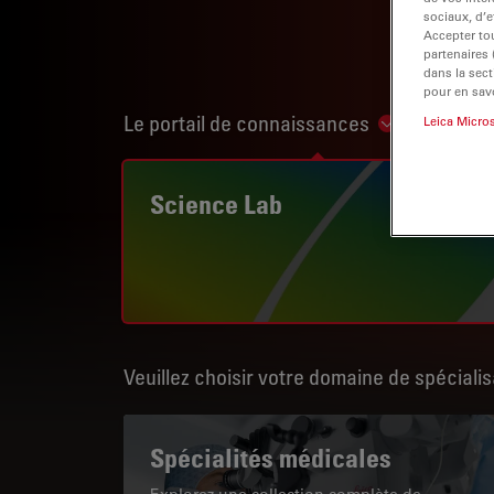
sociaux, d’e
Accepter tou
partenaires
dans la sect
pour en savo
Le portail de connaissances
Leica Micro
Show subnav
Science Lab
Veuillez choisir votre domaine de spécialis
Spécialités médicales
Explorez une collection complète de