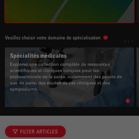
Veuillez choisir votre domaine de spécialisation
Show subnavigat
Spécialités médicales
Explorez une collection complète de ressources
scientifiques et cliniques conçues pour les
professionnels de la santé, notamment des points de
vue de pairs, des études de cas cliniques et des
symposiums.
Read 
FILTER ARTICLES