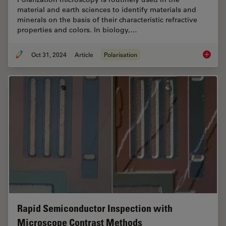
material and earth sciences to identify materials and
minerals on the basis of their characteristic refractive
properties and colors. In biology,…
Oct 31, 2024
Article
Polarisation
The Pola
Rapid Semiconductor Inspection with
Microscope Contrast Methods