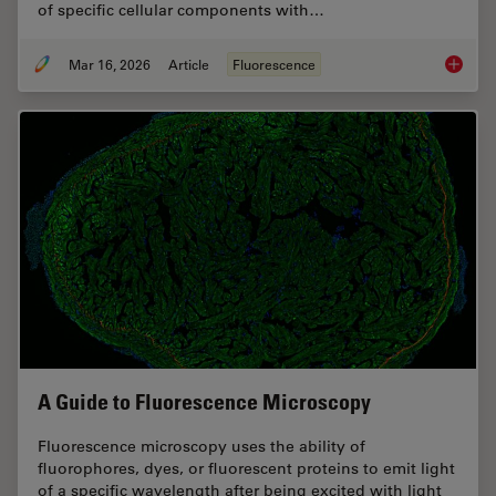
of specific cellular components with…
Mar 16, 2026
Article
Fluorescence
Overvie
A Guide to Fluorescence Microscopy
Fluorescence microscopy uses the ability of
fluorophores, dyes, or fluorescent proteins to emit light
of a specific wavelength after being excited with light