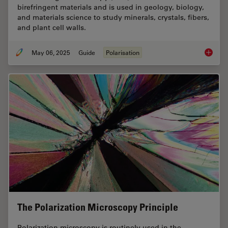
birefringent materials and is used in geology, biology,
and materials science to study minerals, crystals, fibers,
and plant cell walls.
May 06, 2025
Guide
Polarisation
A Guide
The Polarization Microscopy Principle
Polarization microscopy is routinely used in the