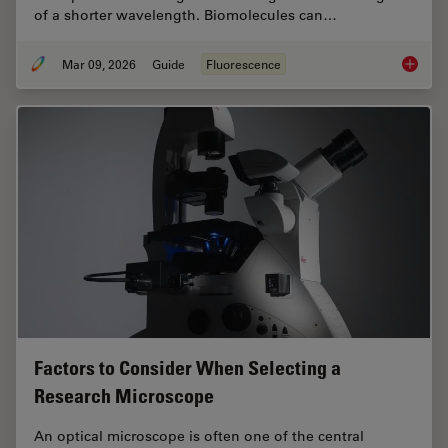
of a shorter wavelength. Biomolecules can…
Mar 09, 2026
Guide
Fluorescence
A Guide
Factors to Consider When Selecting a
Research Microscope
An optical microscope is often one of the central