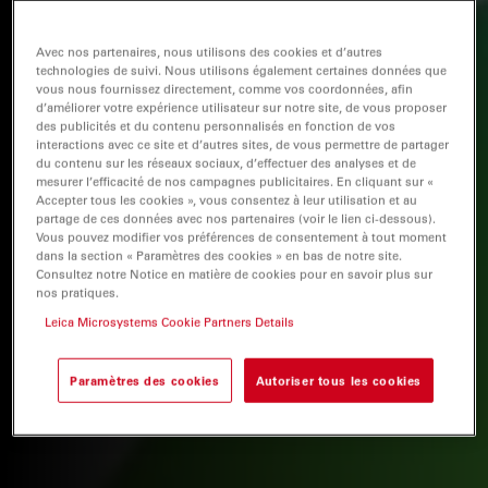
Avec nos partenaires, nous utilisons des cookies et d’autres
technologies de suivi. Nous utilisons également certaines données que
vous nous fournissez directement, comme vos coordonnées, afin
d’améliorer votre expérience utilisateur sur notre site, de vous proposer
des publicités et du contenu personnalisés en fonction de vos
interactions avec ce site et d’autres sites, de vous permettre de partager
du contenu sur les réseaux sociaux, d’effectuer des analyses et de
mesurer l’efficacité de nos campagnes publicitaires. En cliquant sur «
Accepter tous les cookies », vous consentez à leur utilisation et au
partage de ces données avec nos partenaires (voir le lien ci-dessous).
Vous pouvez modifier vos préférences de consentement à tout moment
dans la section « Paramètres des cookies » en bas de notre site.
Consultez notre Notice en matière de cookies pour en savoir plus sur
nos pratiques.
Leica Microsystems Cookie Partners Details
Paramètres des cookies
Autoriser tous les cookies