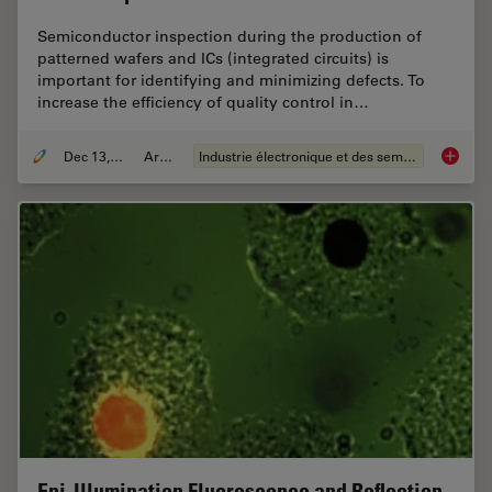
Semiconductor inspection during the production of
patterned wafers and ICs (integrated circuits) is
important for identifying and minimizing defects. To
increase the efficiency of quality control in…
Dec 13, 2023
Article
Industrie électronique et des semi-conducteurs
Rapid S
Epi-Illumination Fluorescence and Reflection-