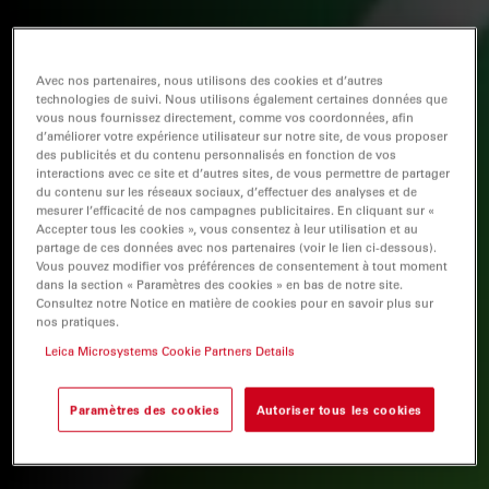
Avec nos partenaires, nous utilisons des cookies et d’autres
technologies de suivi. Nous utilisons également certaines données que
vous nous fournissez directement, comme vos coordonnées, afin
d’améliorer votre expérience utilisateur sur notre site, de vous proposer
des publicités et du contenu personnalisés en fonction de vos
interactions avec ce site et d’autres sites, de vous permettre de partager
du contenu sur les réseaux sociaux, d’effectuer des analyses et de
mesurer l’efficacité de nos campagnes publicitaires. En cliquant sur «
Accepter tous les cookies », vous consentez à leur utilisation et au
partage de ces données avec nos partenaires (voir le lien ci-dessous).
Vous pouvez modifier vos préférences de consentement à tout moment
dans la section « Paramètres des cookies » en bas de notre site.
Consultez notre Notice en matière de cookies pour en savoir plus sur
nos pratiques.
Leica Microsystems Cookie Partners Details
Paramètres des cookies
Autoriser tous les cookies