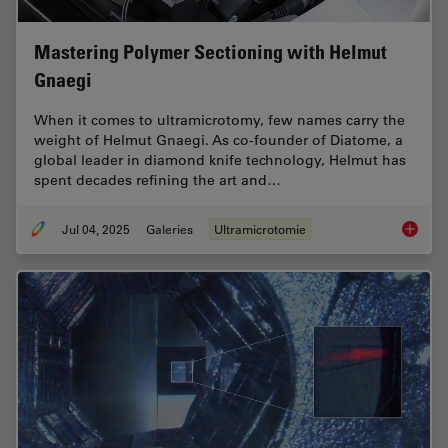
Mastering Polymer Sectioning with Helmut
Gnaegi
When it comes to ultramicrotomy, few names carry the
weight of Helmut Gnaegi. As co-founder of Diatome, a
global leader in diamond knife technology, Helmut has
spent decades refining the art and…
Jul 04, 2025
Galeries
Ultramicrotomie
Masteri