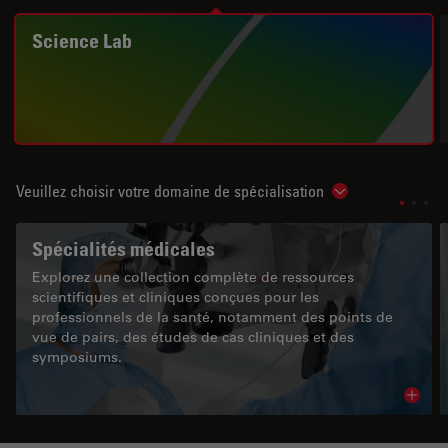
Science Lab
Veuillez choisir votre domaine de spécialisation
Show subnavigat
Spécialités médicales
Explorez une collection complète de ressources
scientifiques et cliniques conçues pour les
professionnels de la santé, notamment des points de
vue de pairs, des études de cas cliniques et des
symposiums.
Read 