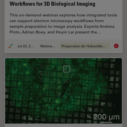
Workflows for 3D Biological Imaging
This on-demand webinar explores how integrated tools
can support electron microscopy workflows from
sample preparation to image analysis. Experts Andreia
Pinto, Adrian Boey, and Hoyin Lai present the…
Jul 22, 2025
Webinaire
Préparation de l'échantillon EM
Integra