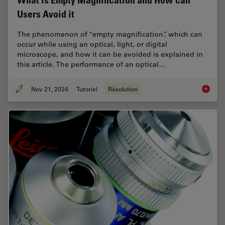
What is Empty Magnification and How can
Users Avoid it
The phenomenon of “empty magnification”, which can
occur while using an optical, light, or digital
microscope, and how it can be avoided is explained in
this article. The performance of an optical…
Nov 21, 2024
Tutoriel
Résolution
What is