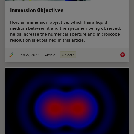
Immersion Objectives
How an immersion objective, which has a liquid
medium between it and the specimen being observed,
helps increase the numerical aperture and microscope
resolution is explained in this article.
Feb 27, 2023
Article
Objectif
Immersi