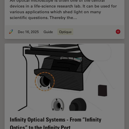
An optical microscope is often one of the central
devices in a life-science research lab. It can be used for
various applications which shed light on many
scientific questions. Thereby the…
Dec 16, 2025
Guide
Optique
Factors
Infinity Optical Systems - From “Infinity
Optics” to the Infinity Port