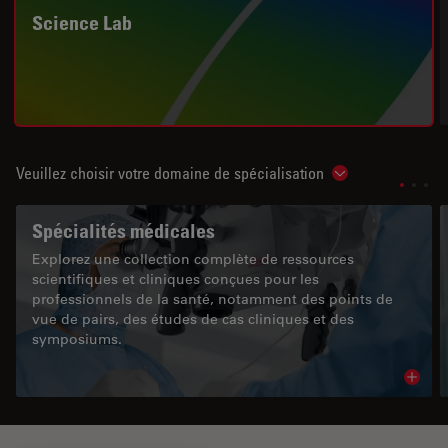
Science Lab
Veuillez choisir votre domaine de spécialisation
Show subnavigat
Spécialités médicales
Explorez une collection complète de ressources
scientifiques et cliniques conçues pour les
professionnels de la santé, notamment des points de
vue de pairs, des études de cas cliniques et des
symposiums.
Read 