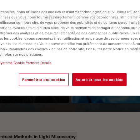
tenaires, nous utilisons des cookies et d’autres technologies de suivi. Nous utiliso
onnées que vous nous fournissez directement, comme vos coordonnées, afin d’amélio
tilisateur sur notre site, de vous proposer des publicités et du contenu personnalisé
actions avec ce site et d’autres sites, de vous permettre de partager du contenu sur l
ffectuer des analyses et de mesurer l’efficacité de nos campagnes publicitaires. En cl
s les cookies », vous consentez à leur utilisation et au partage de ces données avec
 (voir le lien ci-dessous). Vous pouvez modifier vos préférences de consentement à 
ion « Paramètres des cookies » en bas de notre site. Consultez notre Notice en matiè
ir plus sur nos pratiques.
Guide to OCT
How to Drape a
systems Cookie Partners Details
Surgical Microscop
Paramètres des cookies
Autoriser tous les cookies
ntrast Methods in Light Microscopy