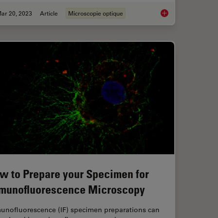
ar 20, 2023
Article
Microscopie optique
rence Contrast (DIC) Microscopy
Microscope Illuminati
w to Prepare your Specimen for
munofluorescence Microscopy
unofluorescence (IF) specimen preparations can