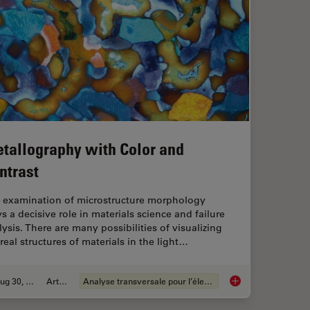
tallography with Color and
ntrast
 examination of microstructure morphology
s a decisive role in materials science and failure
lysis. There are many possibilities of visualizing
real structures of materials in the light…
Aug 30, 2011
Article
Analyse transversale pour l’électronique
Metallography with 