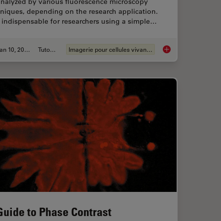
analyzed by various fluorescence microscopy
niques, depending on the research application.
s indispensable for researchers using a simple…
Jan 10, 2022
Tutoriel
Imagerie pour cellules vivantes
 Microscopy
How to Prepare you
Guide to Phase Contrast