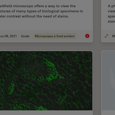
arkfield microscope offers a way to view the
A ph
uctures of many types of biological specimens in
view
ater contrast without the need of stains.
spec
stai
un 08, 2021
Guide
Microscopes à fond sombre
A Guide to Darkfiel