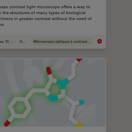
ase contrast light microscope offers a way to
 the structures of many types of biological
imens in greater contrast without the need of
ns.
May 10, 2021
Guide
Microscopes optiques à contraste de phase
d Microscopes
A Guide to Phase Co