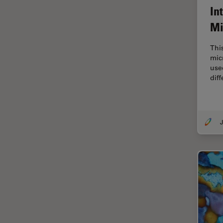
Fonctionnalités de
In
STELLARIS
Mi
Fraisage par faisceau d'ions
FRAP
Thi
mic
FRET
use
dif
Gynécologie et urologie
HyD
Imagerie 3D
J
Imagerie et analyse
tissulaires avancées
Imagerie in vivo de
l'organisme entier
Imagerie multiplexée spatiale
Imagerie pour cellules
vivantes