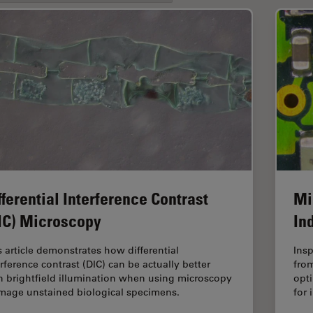
fferential Interference Contrast
Mi
IC) Microscopy
In
s article demonstrates how differential
Ins
erference contrast (DIC) can be actually better
from
n brightfield illumination when using microscopy
opti
image unstained biological specimens.
for 