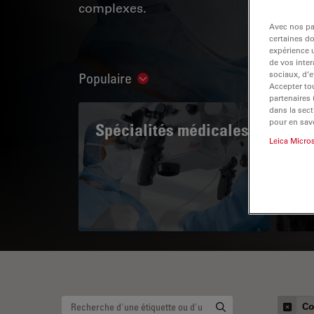
complexes.
Avec nos par
certaines d
expérience u
de vos inter
sociaux, d’e
Populaire
Show subnavigation
Accepter tou
partenaires
dans la sect
pour en savo
Spécialités médicales
A 
Leica Micro
Co