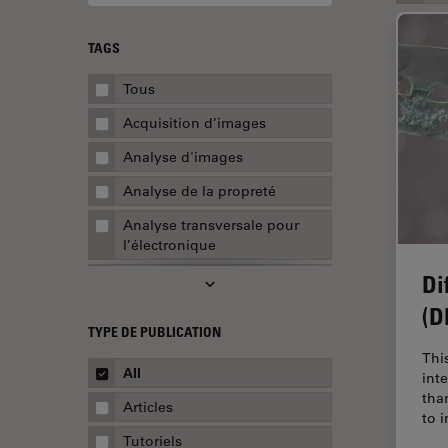
TAGS
Tous
Acquisition d’images
Analyse d'images
Analyse de la propreté
Analyse transversale pour
l’électronique
Di
AR Surgery
(D
Assemblée
TYPE DE PUBLICATION
Assurance de la qualité /
Thi
Contrôle de la qualité
All
int
tha
Automobile et aérospatial
Articles
to 
Biologie cellulaire
Tutoriels