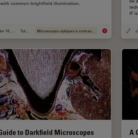
be 
 with common brightfield illumination.
tech
IF i
Mar 16, 2023
Tutoriel
Microscopes optiques à contraste de phase
Phase Contrast and
Guide to Darkfield Microscopes
A 