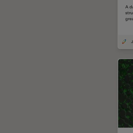
Dentisterie
A d
Diffusion Raman cohérente
str
(CRS)
gre
Dissection
Drosophila Research
J
Éducation
Ergonomie
F-Techniques
Fabrication de batteries
FLIM (Fluorescence Lifetime
Imaging Microscopy)
Fluorescence
Fluorophore
FluoSync