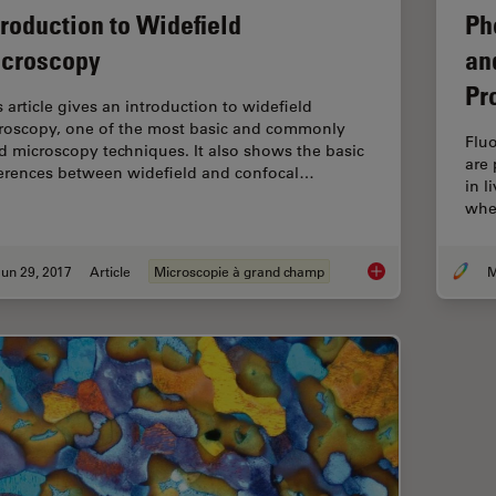
troduction to Widefield
Ph
croscopy
an
Pr
s article gives an introduction to widefield
roscopy, one of the most basic and commonly
Fluo
d microscopy techniques. It also shows the basic
are 
ferences between widefield and confocal…
in l
when
un 29, 2017
Article
Microscopie à grand champ
M
Introduction to Wide