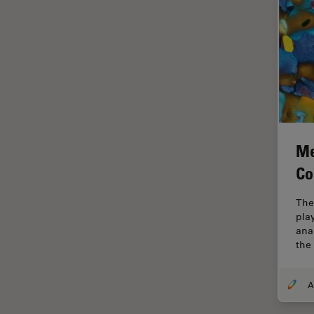
Imagerie quantitative
Imagerie THUNDER
Immunofluorescence
Industrie des métaux
Industrie électronique et des
semi-conducteurs
Intelligence Artificielle
Me
Inverted Microscopy
Co
L'histoire
The
Les bases de la microscopie
play
ana
Limite de diffraction
the 
Logiciel de microscope
Maladies neurodégénératives
Médecine Légale