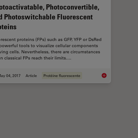
otoactivatable, Photoconvertible,
d Photoswitchable Fluorescent
oteins
rescent proteins (FPs) such as GFP, YFP or DsRed
powerful tools to visualize cellular components
iving cells. Nevertheless, there are circumstances
 classical FPs reach their limits.…
ay 04, 2017
Article
Protéine fluorescente
field Microscopy
Photoactivatable, Ph