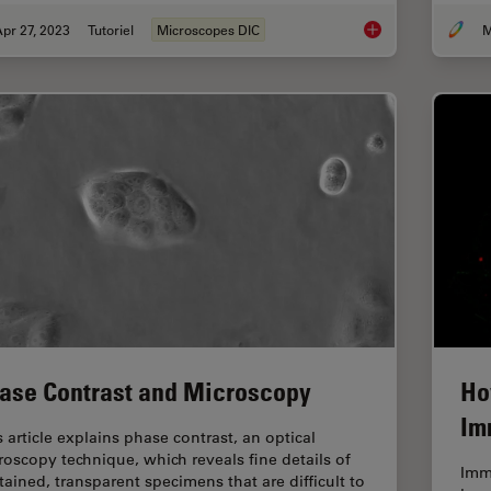
pr 27, 2023
Tutoriel
Microscopes DIC
M
Differential Interfe
ase Contrast and Microscopy
Ho
Im
s article explains phase contrast, an optical
roscopy technique, which reveals fine details of
Imm
tained, transparent specimens that are difficult to