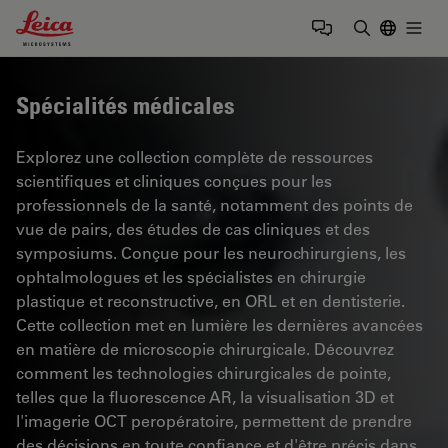
Leica Microsystems Logo
Togg
Saisir un t
Spécialités médicales
Explorez une collection complète de ressources
scientifiques et cliniques conçues pour les
professionnels de la santé, notamment des points de
vue de pairs, des études de cas cliniques et des
symposiums. Conçue pour les neurochirurgiens, les
ophtalmologues et les spécialistes en chirurgie
plastique et reconstructive, en ORL et en dentisterie.
Cette collection met en lumière les dernières avancées
en matière de microscopie chirurgicale. Découvrez
comment les technologies chirurgicales de pointe,
telles que la fluorescence AR, la visualisation 3D et
l'imagerie OCT peropératoire, permettent de prendre
des décisions en toute confiance et d'être précis dans