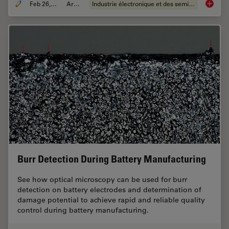
Feb 26, 2026
Article
Industrie électronique et des semi-conducteurs
6-Inch 
Burr Detection During Battery Manufacturing
See how optical microscopy can be used for burr
detection on battery electrodes and determination of
damage potential to achieve rapid and reliable quality
control during battery manufacturing.