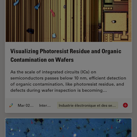
Visualizing Photoresist Residue and Organic
Contamination on Wafers
As the scale of integrated circuits (ICs) on
semiconductors passes below 10 nm, efficient detection
of organic contamination, like photoresist residue, and
defects during wafer inspection is becoming…
Mar 02, 2026
Interviews
Industrie électronique et des semi-conducteurs
Visuali