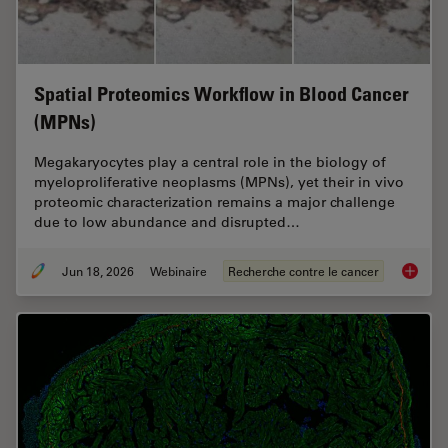
Spatial Proteomics Workflow in Blood Cancer
(MPNs)
Megakaryocytes play a central role in the biology of
myeloproliferative neoplasms (MPNs), yet their in vivo
proteomic characterization remains a major challenge
due to low abundance and disrupted…
Jun 18, 2026
Webinaire
Recherche contre le cancer
Spatial