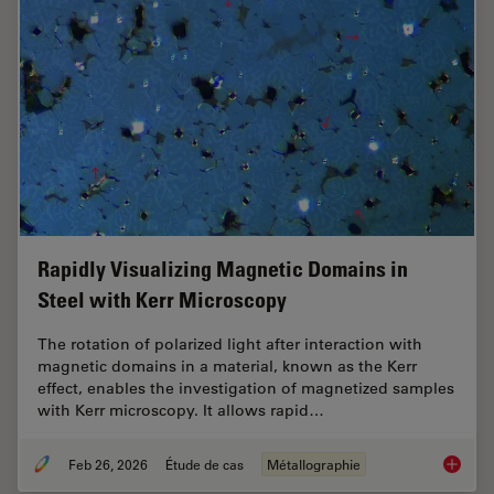
Rapidly Visualizing Magnetic Domains in
Steel with Kerr Microscopy
The rotation of polarized light after interaction with
magnetic domains in a material, known as the Kerr
effect, enables the investigation of magnetized samples
with Kerr microscopy. It allows rapid…
Feb 26, 2026
Étude de cas
Métallographie
Rapidly