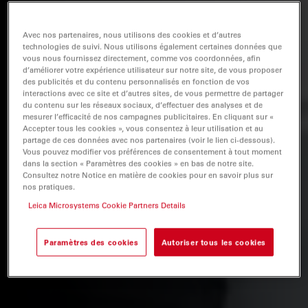
Avec nos partenaires, nous utilisons des cookies et d’autres
technologies de suivi. Nous utilisons également certaines données que
vous nous fournissez directement, comme vos coordonnées, afin
d’améliorer votre expérience utilisateur sur notre site, de vous proposer
des publicités et du contenu personnalisés en fonction de vos
interactions avec ce site et d’autres sites, de vous permettre de partager
du contenu sur les réseaux sociaux, d’effectuer des analyses et de
mesurer l’efficacité de nos campagnes publicitaires. En cliquant sur «
Accepter tous les cookies », vous consentez à leur utilisation et au
partage de ces données avec nos partenaires (voir le lien ci-dessous).
Vous pouvez modifier vos préférences de consentement à tout moment
dans la section « Paramètres des cookies » en bas de notre site.
Consultez notre Notice en matière de cookies pour en savoir plus sur
nos pratiques.
Leica Microsystems Cookie Partners Details
Paramètres des cookies
Autoriser tous les cookies