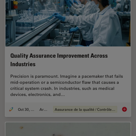
Quality Assurance Improvement Across
Industries
Precision is paramount. Imagine a pacemaker that fails
mid-operation or a semiconductor flaw that causes a
critical system crash. In industries, such as medical
devices, electronics, and…
Oct 30, 2025
Article
Assurance de la qualité / Contrôle de la qualité
Quality