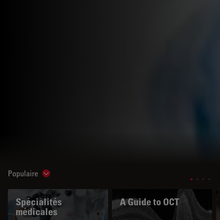
Populaire
Show subnavigation
Spécialités
A Guide to OCT
médicales