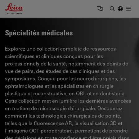
Leica Microsystems Logo
Togg
Saisir un t
Spécialités médicales
Explorez une collection complète de ressources
scientifiques et cliniques conçues pour les
professionnels de la santé, notamment des points de
vue de pairs, des études de cas cliniques et des
symposiums. Conçue pour les neurochirurgiens, les
ophtalmologues et les spécialistes en chirurgie
plastique et reconstructive, en ORL et en dentisterie.
Cette collection met en lumière les dernières avancées
en matière de microscopie chirurgicale. Découvrez
comment les technologies chirurgicales de pointe,
telles que la fluorescence AR, la visualisation 3D et
l'imagerie OCT peropératoire, permettent de prendre
des décisions en toute confiance et d'être précis dans