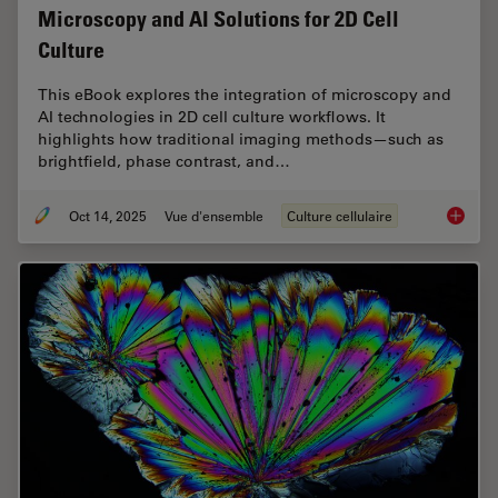
Microscopy and AI Solutions for 2D Cell
Culture
This eBook explores the integration of microscopy and
AI technologies in 2D cell culture workflows. It
highlights how traditional imaging methods—such as
brightfield, phase contrast, and…
Oct 14, 2025
Vue d'ensemble
Culture cellulaire
Microsco