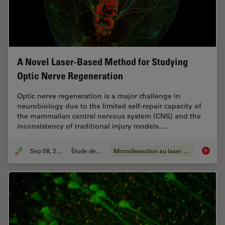
A Novel Laser-Based Method for Studying
Optic Nerve Regeneration
Optic nerve regeneration is a major challenge in
neurobiology due to the limited self-repair capacity of
the mammalian central nervous system (CNS) and the
inconsistency of traditional injury models.…
Sep 08, 2025
Étude de cas
Microdissection au laser (LMD)
A Novel