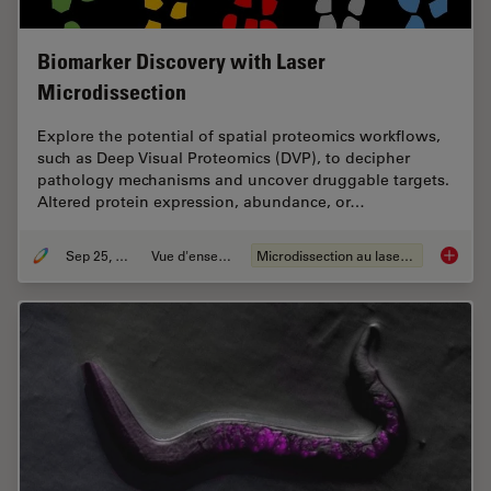
Biomarker Discovery with Laser
Microdissection
Explore the potential of spatial proteomics workflows,
such as Deep Visual Proteomics (DVP), to decipher
pathology mechanisms and uncover druggable targets.
Altered protein expression, abundance, or…
Sep 25, 2025
Vue d'ensemble
Microdissection au laser (LMD)
Biomark