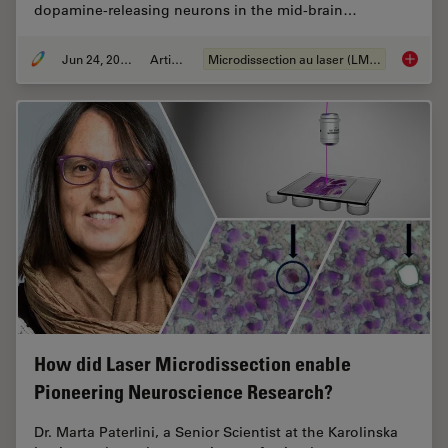
dopamine-releasing neurons in the mid-brain…
Jun 24, 2024
Article
Microdissection au laser (LMD)
Neuron 
How did Laser Microdissection enable
Pioneering Neuroscience Research?
Dr. Marta Paterlini, a Senior Scientist at the Karolinska