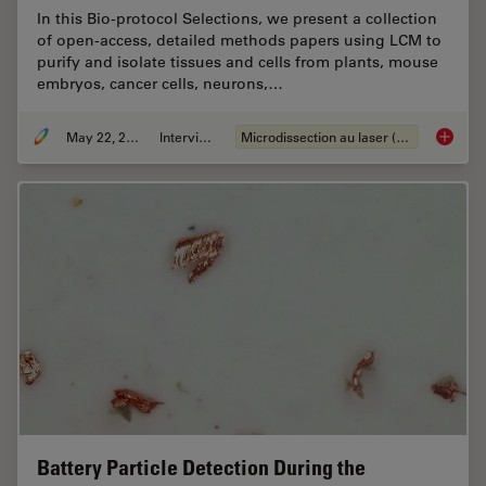
In this Bio-protocol Selections, we present a collection
of open-access, detailed methods papers using LCM to
purify and isolate tissues and cells from plants, mouse
embryos, cancer cells, neurons,…
May 22, 2024
Interviews
Microdissection au laser (LMD)
Laser Mi
Battery Particle Detection During the