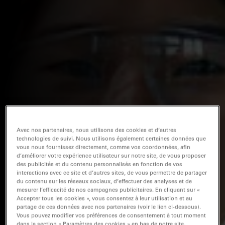
Avec nos partenaires, nous utilisons des cookies et d’autres
technologies de suivi. Nous utilisons également certaines données que
vous nous fournissez directement, comme vos coordonnées, afin
d’améliorer votre expérience utilisateur sur notre site, de vous proposer
des publicités et du contenu personnalisés en fonction de vos
interactions avec ce site et d’autres sites, de vous permettre de partager
du contenu sur les réseaux sociaux, d’effectuer des analyses et de
mesurer l’efficacité de nos campagnes publicitaires. En cliquant sur «
Accepter tous les cookies », vous consentez à leur utilisation et au
partage de ces données avec nos partenaires (voir le lien ci-dessous).
Vous pouvez modifier vos préférences de consentement à tout moment
dans la section « Paramètres des cookies » en bas de notre site.