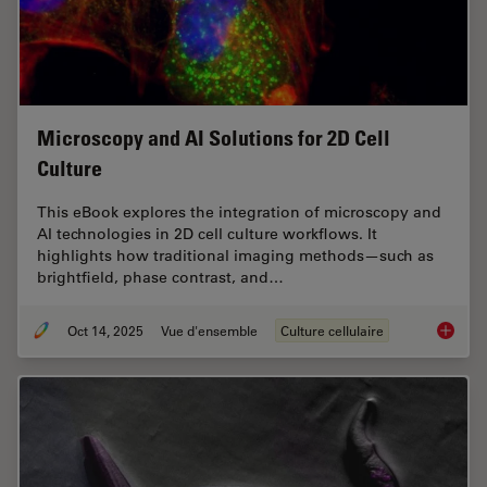
Microscopy and AI Solutions for 2D Cell
Culture
This eBook explores the integration of microscopy and
AI technologies in 2D cell culture workflows. It
highlights how traditional imaging methods—such as
brightfield, phase contrast, and…
Oct 14, 2025
Vue d'ensemble
Culture cellulaire
Microsco