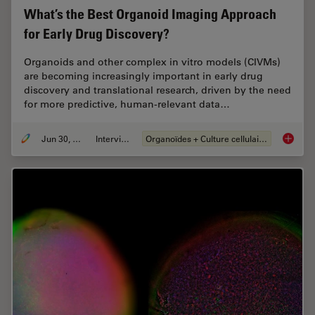
What’s the Best Organoid Imaging Approach
for Early Drug Discovery?
Organoids and other complex in vitro models (CIVMs)
are becoming increasingly important in early drug
discovery and translational research, driven by the need
for more predictive, human-relevant data…
Jun 30, 2026
Interviews
Organoïdes + Culture cellulaire en 3D
What’s 