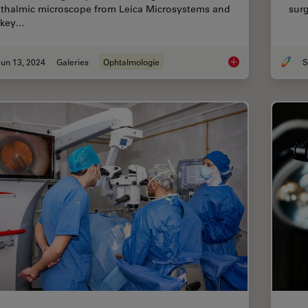
thalmic microscope from Leica Microsystems and
surg
 key…
un 13, 2024
Galeries
Ophtalmologie
Buying an Ophthalmi