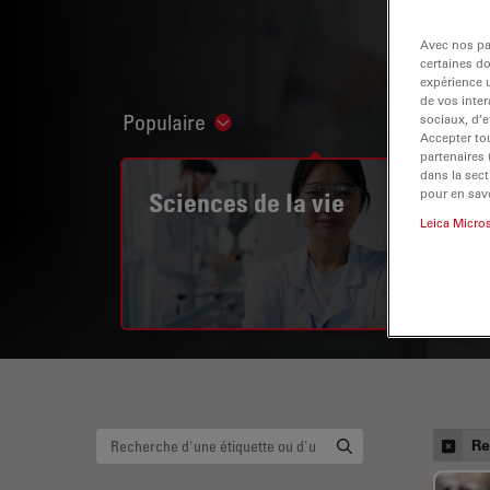
Avec nos par
certaines d
expérience u
de vos inter
Populaire
sociaux, d’e
Show subnavigation
Accepter tou
partenaires
dans la sect
pour en savo
Sciences de la vie
Leica Micro
Re