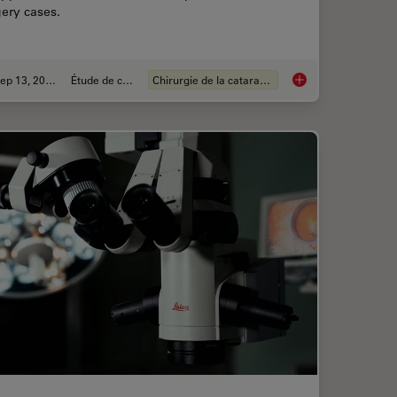
ery cases.
Sep 13, 2023
Étude de cas
Chirurgie de la cataracte
c Microscope? Gain Peers Insights from Dr. Dhami
Ophthalmology: Visua