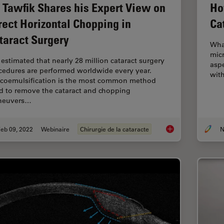
. Tawfik Shares his Expert View on
Ho
rect Horizontal Chopping in
Ca
taract Surgery
What
micr
s estimated that nearly 28 million cataract surgery
aspe
cedures are performed worldwide every year.
wit
coemulsification is the most common method
d to remove the cataract and chopping
neuvers…
eb 09, 2022
Webinaire
Chirurgie de la cataracte
N
Dr. Tawfik Shares hi