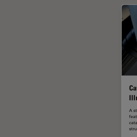
Imagerie THUNDER
Immunofluorescence
Industrie des métaux
Industrie électronique et des
semi-conducteurs
Intelligence Artificielle
Inverted Microscopy
L'histoire
Les bases de la microscopie
Ca
Limite de diffraction
Il
Logiciel de microscope
A s
Maladies neurodégénératives
fea
cata
Médecine Légale
str
Métallographie