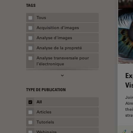
TAGS
Tous
Acquisition d’images
Analyse d'images
Analyse de la propreté
Analyse transversale pour
l’électronique
Ex
AR Surgery
Vi
Assemblée
TYPE DE PUBLICATION
Assurance de la qualité /
Joi
Contrôle de la qualité
All
Alm
thei
Automobile et aérospatial
Articles
str
Biologie cellulaire
Tutoriels
Biopharmaceutique
Webinaire