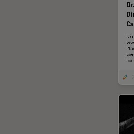
Dr
Diffusion Raman cohérente
(CRS)
Di
Dissection
Ca
Drosophila Research
It i
Éducation
pro
Pha
Ergonomie
use
ma
F-Techniques
Fabrication de batteries
F
FLIM (Fluorescence Lifetime
Imaging Microscopy)
Fluorescence
Fluorophore
FluoSync
Fonctionnalités de
STELLARIS