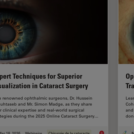
pert Techniques for Superior
Op
sualization in Cataract Surgery
Tr
n renowned ophthalmic surgeons, Dr. Hussein
Lear
uhtaseb and Mr. Simon Madge, as they share
Coh
r clinical expertise and real-world surgical
and 
ategies during the 2025 Online Cataract Surgery…
dono
Mar 18, 2026
Webinaire
Chirurgie de la cataracte
M
Expert Techniques fo