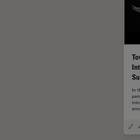
Fraisage par faisceau d'ions
FRAP
FRET
Gynécologie et urologie
HyD
To
Imagerie 3D
In
Imagerie et analyse
Su
tissulaires avancées
In t
Imagerie in vivo de
per
l'organisme entier
int
Imagerie multiplexée spatiale
smo
Imagerie pour cellules
vivantes
J
Imagerie quantitative