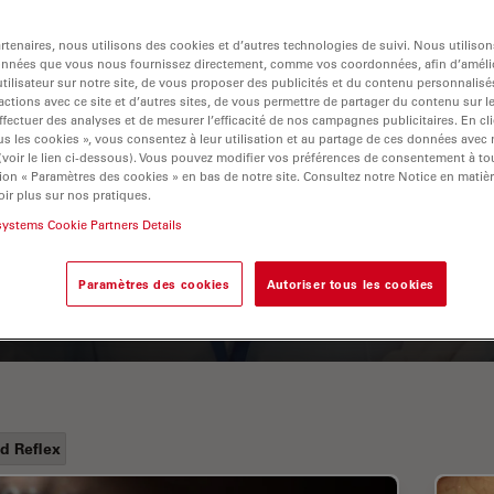
tenaires, nous utilisons des cookies et d’autres technologies de suivi. Nous utiliso
onnées que vous nous fournissez directement, comme vos coordonnées, afin d’amélio
tilisateur sur notre site, de vous proposer des publicités et du contenu personnalisé
actions avec ce site et d’autres sites, de vous permettre de partager du contenu sur l
ffectuer des analyses et de mesurer l’efficacité de nos campagnes publicitaires. En cl
s les cookies », vous consentez à leur utilisation et au partage de ces données avec
 (voir le lien ci-dessous). Vous pouvez modifier vos préférences de consentement à 
ion « Paramètres des cookies » en bas de notre site. Consultez notre Notice en matiè
ir plus sur nos pratiques.
A Guide to Fluorescence
systems Cookie Partners Details
Lifetime Imaging Microscopy
(FLIM)
Paramètres des cookies
Autoriser tous les cookies
d Reflex