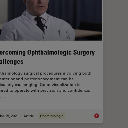
ercoming Ophthalmologic Surgery
allenges
thalmology surgical procedures involving both
anterior and posterior segment can be
icularly challenging. Good visualization is
ired to operate with precision and confidence.
f.…
ar 15, 2021
Article
Ophtalmologie
e of Intraoperative OCT in Cataract Surgery
Overcoming Ophthal