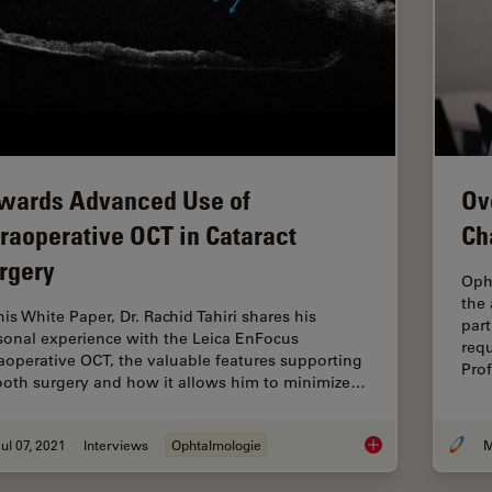
wards Advanced Use of
Ov
traoperative OCT in Cataract
Ch
rgery
Oph
the 
his White Paper, Dr. Rachid Tahiri shares his
part
sonal experience with the Leica EnFocus
requ
raoperative OCT, the valuable features supporting
Pro
oth surgery and how it allows him to minimize…
ul 07, 2021
Interviews
Ophtalmologie
M
Towards Advanced Us