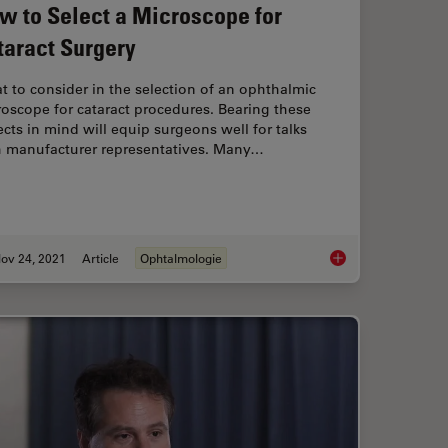
w to Select a Microscope for
taract Surgery
 to consider in the selection of an ophthalmic
oscope for cataract procedures. Bearing these
cts in mind will equip surgeons well for talks
h manufacturer representatives. Many…
ov 24, 2021
Article
Ophtalmologie
s Expert View on Direct Horizontal Chopping in Cataract Surgery
How to Select a Micr