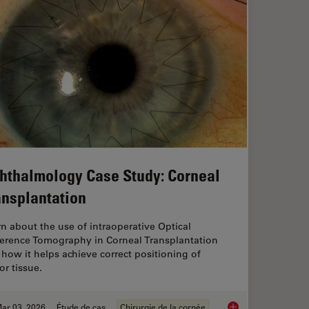
hthalmology Case Study: Corneal
ansplantation
n about the use of intraoperative Optical
erence Tomography in Corneal Transplantation
how it helps achieve correct positioning of
r tissue.
ar 03, 2026
Étude de cas
Chirurgie de la cornée
r Superior Visualization in Cataract Surgery
Ophthalmology Case 