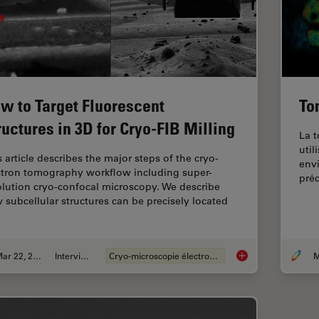
w to Target Fluorescent
To
ructures in 3D for Cryo-FIB Milling
La 
util
s article describes the major steps of the cryo-
envi
ctron tomography workflow including super-
préc
olution cryo-confocal microscopy. We describe
 subcellular structures can be precisely located
…
Mar 22, 2022
Interviews
Cryo-microscopie électronique
M
How to Target Fluore