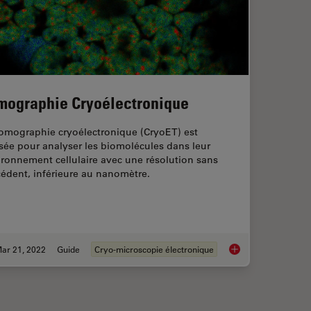
mographie Cryoélectronique
tomographie cryoélectronique (CryoET) est
isée pour analyser les biomolécules dans leur
ronnement cellulaire avec une résolution sans
édent, inférieure au nanomètre.
ar 21, 2022
Guide
Cryo-microscopie électronique
scent Structures in 3D for Cryo-FIB Milling
Tomographie Cryoél