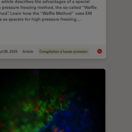
 article describes the advantages of a special
 pressure freezing method, the so-called “Waffle
hod”. Learn how the “Waffle Method” uses EM
s as spacers for high-pressure freezing,…
ul 08, 2025
Article
Congélation à haute pression
attery Degradation via Cryo-EM and CryoFIB
The “Waffle Method”