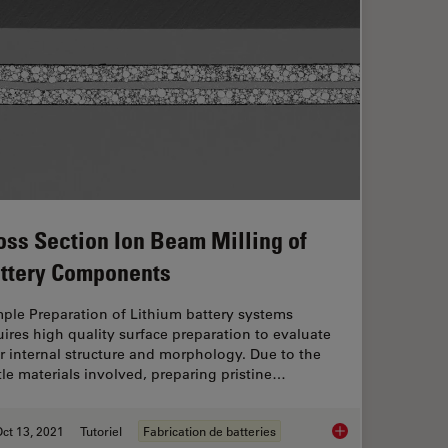
oss Section Ion Beam Milling of
ttery Components
ple Preparation of Lithium battery systems
uires high quality surface preparation to evaluate
ir internal structure and morphology. Due to the
ttle materials involved, preparing pristine…
ct 13, 2021
Tutoriel
Fabrication de batteries
Cross Section Ion B