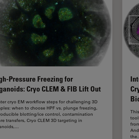
gh-Pressure Freezing for
In
ganoids: Cryo CLEM & FIB Lift Out
Cr
Bi
ter cryo EM workflow steps for challenging 3D
ples: when to choose HPF vs. plunge freezing,
Thi
roducible blotting/ice control, contamination
too
re transfers, Cryo CLEM 3D targeting in
from
anoids,…
Andr
the