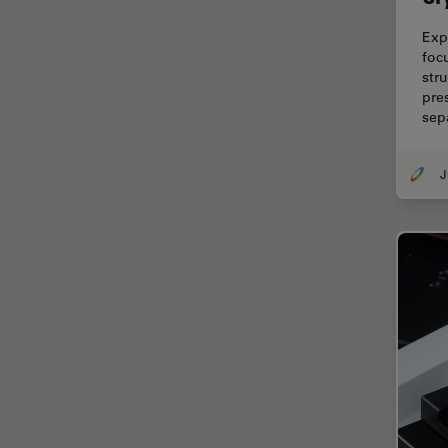
Chirurgie de la rétine
Exp
Chirurgie du glaucome
foc
str
Circuit imprimé (PCB)
pre
CLEM
sep
Coloration
Congélation à haute pression
Conservation de l'art
Contrast Methods in Light
Microscopy
Cryo SEM
Cryo-microscopie
électronique
Culture cellulaire
Dentisterie