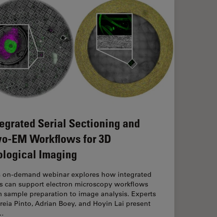
tegrated Serial Sectioning and
yo-EM Workflows for 3D
ological Imaging
s on-demand webinar explores how integrated
ls can support electron microscopy workflows
 sample preparation to image analysis. Experts
eia Pinto, Adrian Boey, and Hoyin Lai present
…