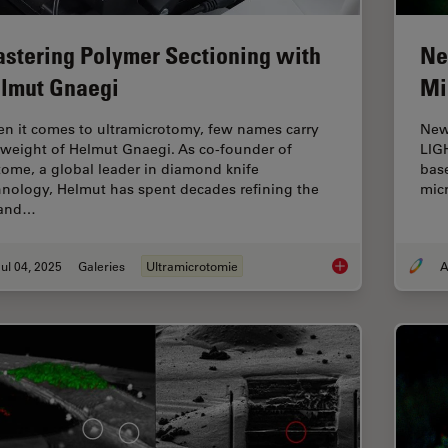
stering Polymer Sectioning with
Ne
lmut Gnaegi
Mi
n it comes to ultramicrotomy, few names carry
New 
 weight of Helmut Gnaegi. As co-founder of
LIG
tome, a global leader in diamond knife
base
hnology, Helmut has spent decades refining the
mic
 and…
ul 04, 2025
Galeries
Ultramicrotomie
A
Mastering Polymer S