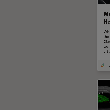
Diffusion Raman cohérente
(CRS)
Ma
Dissection
He
Drosophila Research
Whe
Éducation
the
Ergonomie
Dia
tec
F-Techniques
art
Fabrication de batteries
J
FLIM (Fluorescence Lifetime
Imaging Microscopy)
Fluorescence
Fluorophore
FluoSync
Fonctionnalités de
STELLARIS