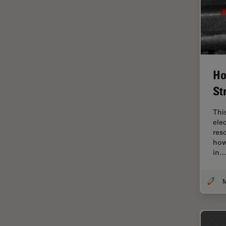
Fraisage par faisceau d'ions
FRAP
FRET
Gynécologie et urologie
Ho
HyD
St
Imagerie 3D
Thi
Imagerie et analyse
ele
tissulaires avancées
res
how
Imagerie in vivo de
in
l'organisme entier
Imagerie multiplexée spatiale
Imagerie pour cellules
vivantes
Imagerie quantitative