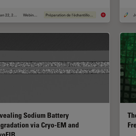
Jan 22, 2026
Webinaire
Préparation de l'échantillon EM
High-Pressure Freez
vealing Sodium Battery
Th
gradation via Cryo-EM and
Fr
yoFIB