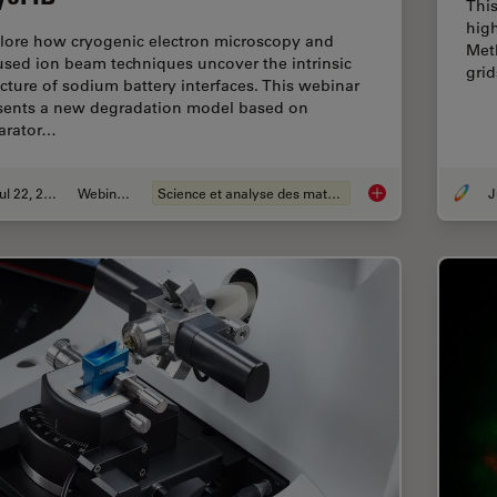
This
high
lore how cryogenic electron microscopy and
Met
used ion beam techniques uncover the intrinsic
grid
ucture of sodium battery interfaces. This webinar
sents a new degradation model based on
arator…
Jul 22, 2025
Webinaire
Science et analyse des matériaux
J
Revealing Sodium B