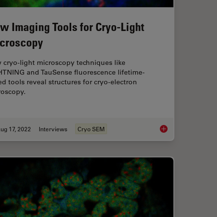
w Imaging Tools for Cryo-Light
croscopy
cryo-light microscopy techniques like
HTNING and TauSense fluorescence lifetime-
d tools reveal structures for cryo-electron
roscopy.
ug 17, 2022
Interviews
Cryo SEM
ectioning with Helmut Gnaegi
New Imaging Tools f