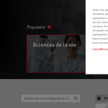
Avec nos par
certaines d
expérience u
de vos inter
Populaire
sociaux, d’e
Show subnavigation
Accepter tou
partenaires
dans la sect
pour en savo
Sciences de la vie
Leica Micro
Cr