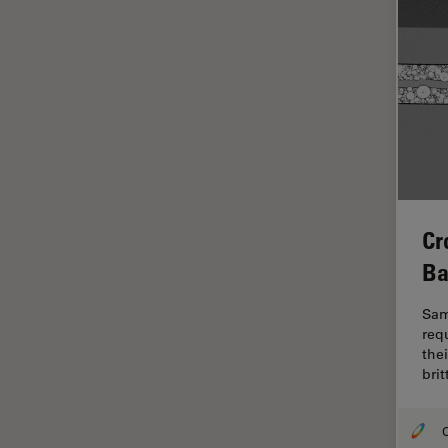
Imagerie THUNDER
Immunofluorescence
Industrie des métaux
Industrie électronique et des
semi-conducteurs
Intelligence Artificielle
Inverted Microscopy
Cr
L'histoire
Ba
Les bases de la microscopie
Limite de diffraction
Sam
req
Logiciel de microscope
the
bri
Maladies neurodégénératives
Médecine Légale
O
Métallographie