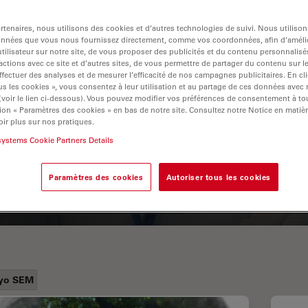
tenaires, nous utilisons des cookies et d’autres technologies de suivi. Nous utiliso
onnées que vous nous fournissez directement, comme vos coordonnées, afin d’amélio
tilisateur sur notre site, de vous proposer des publicités et du contenu personnalisé
actions avec ce site et d’autres sites, de vous permettre de partager du contenu sur l
ffectuer des analyses et de mesurer l’efficacité de nos campagnes publicitaires. En cl
s les cookies », vous consentez à leur utilisation et au partage de ces données avec
 (voir le lien ci-dessous). Vous pouvez modifier vos préférences de consentement à 
ion « Paramètres des cookies » en bas de notre site. Consultez notre Notice en matiè
ir plus sur nos pratiques.
A Guide to Fluorescence
systems Cookie Partners Details
Lifetime Imaging Microscopy
(FLIM)
Paramètres des cookies
Autoriser tous les cookies
yo SEM