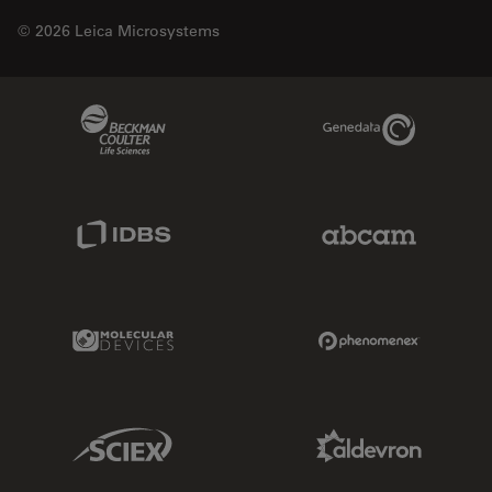
© 2026 Leica Microsystems
Beckman Coulter Link
Genedata Link
IDBS Link
Abcam Limited
Molecular Devices Link
Phenomenex L
Sciex Link
Aldevron Link