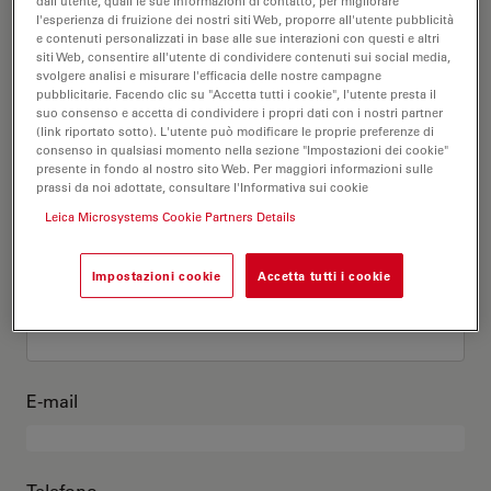
Questo sono io
dall'utente, quali le sue informazioni di contatto, per migliorare
l'esperienza di fruizione dei nostri siti Web, proporre all'utente pubblicità
e contenuti personalizzati in base alle sue interazioni con questi e altri
siti Web, consentire all'utente di condividere contenuti sui social media,
Titolo accademico
opzionale
svolgere analisi e misurare l'efficacia delle nostre campagne
pubblicitarie. Facendo clic su "Accetta tutti i cookie", l'utente presta il
suo consenso e accetta di condividere i propri dati con i nostri partner
(link riportato sotto). L'utente può modificare le proprie preferenze di
consenso in qualsiasi momento nella sezione "Impostazioni dei cookie"
presente in fondo al nostro sito Web. Per maggiori informazioni sulle
Nome
prassi da noi adottate, consultare l'Informativa sui cookie
Leica Microsystems Cookie Partners Details
Impostazioni cookie
Accetta tutti i cookie
Cognome
E-mail
Telefono