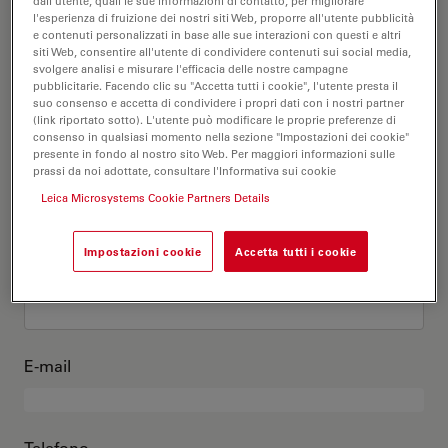
Questo sono io
dall'utente, quali le sue informazioni di contatto, per migliorare
l'esperienza di fruizione dei nostri siti Web, proporre all'utente pubblicità
e contenuti personalizzati in base alle sue interazioni con questi e altri
siti Web, consentire all'utente di condividere contenuti sui social media,
Titolo accademico
opzionale
svolgere analisi e misurare l'efficacia delle nostre campagne
pubblicitarie. Facendo clic su "Accetta tutti i cookie", l'utente presta il
suo consenso e accetta di condividere i propri dati con i nostri partner
(link riportato sotto). L'utente può modificare le proprie preferenze di
consenso in qualsiasi momento nella sezione "Impostazioni dei cookie"
presente in fondo al nostro sito Web. Per maggiori informazioni sulle
Nome
prassi da noi adottate, consultare l'Informativa sui cookie
Leica Microsystems Cookie Partners Details
Impostazioni cookie
Accetta tutti i cookie
Cognome
E-mail
Telefono