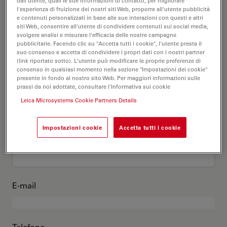
Questo sono io
dall'utente, quali le sue informazioni di contatto, per migliorare
l'esperienza di fruizione dei nostri siti Web, proporre all'utente pubblicità
e contenuti personalizzati in base alle sue interazioni con questi e altri
siti Web, consentire all'utente di condividere contenuti sui social media,
Titolo accademico
opzionale
svolgere analisi e misurare l'efficacia delle nostre campagne
pubblicitarie. Facendo clic su "Accetta tutti i cookie", l'utente presta il
suo consenso e accetta di condividere i propri dati con i nostri partner
(link riportato sotto). L'utente può modificare le proprie preferenze di
consenso in qualsiasi momento nella sezione "Impostazioni dei cookie"
presente in fondo al nostro sito Web. Per maggiori informazioni sulle
Nome
prassi da noi adottate, consultare l'Informativa sui cookie
Leica Microsystems Cookie Partners Details
Impostazioni cookie
Accetta tutti i cookie
Cognome
E-mail
Telefono