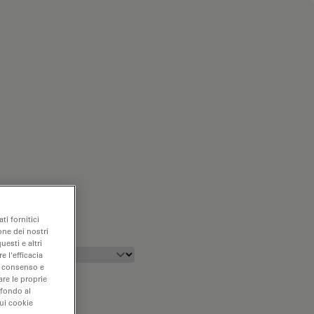
ti fornitici
one dei nostri
uesti e altri
e l'efficacia
uo consenso e
are le proprie
 fondo al
sui cookie