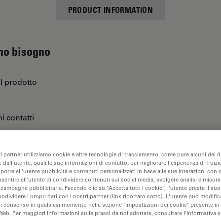
PRODUCT INFORMATION
 ho bisogno
ul prodotto
i contatti
ri partner utilizziamo cookie e altre tecnologie di tracciamento, come pure alcuni dei da
are…
 dall'utente, quali le sue informazioni di contatto, per migliorare l'esperienza di fruizi
oporre all'utente pubblicità e contenuti personalizzati in base alle sue interazioni con q
nsentire all'utente di condividere contenuti sui social media, svolgere analisi e misurar
 campagne pubblicitarie. Facendo clic su "Accetta tutti i cookie", l'utente presta il s
ondividere i propri dati con i nostri partner (link riportato sotto). L'utente può modific
di consenso in qualsiasi momento nella sezione "Impostazioni dei cookie" presente in
Web. Per maggiori informazioni sulle prassi da noi adottate, consultare l'Informativa 