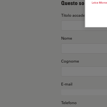
Questo sono io
Leica Micro
Titolo accademico
Nome
Cognome
E-mail
Telefono