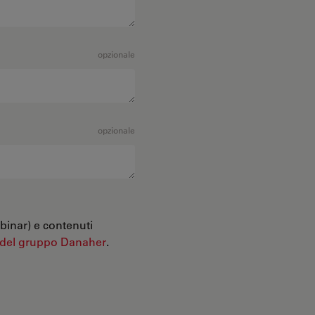
opzionale
opzionale
binar) e contenuti
 del gruppo Danaher
.