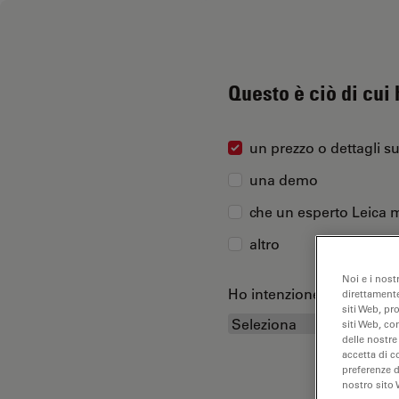
Questo è ciò di cui
un prezzo o dettagli s
una demo
che un esperto Leica m
altro
Noi e i nost
Ho intenzione di acquist
direttamente
siti Web, pr
siti Web, co
delle nostre
accetta di c
preferenze 
nostro sito 