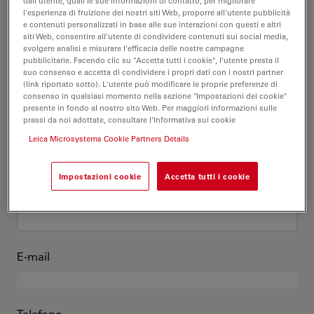
Questo sono io
dall'utente, quali le sue informazioni di contatto, per migliorare
l'esperienza di fruizione dei nostri siti Web, proporre all'utente pubblicità
e contenuti personalizzati in base alle sue interazioni con questi e altri
siti Web, consentire all'utente di condividere contenuti sui social media,
Titolo accademico
opzionale
svolgere analisi e misurare l'efficacia delle nostre campagne
pubblicitarie. Facendo clic su "Accetta tutti i cookie", l'utente presta il
suo consenso e accetta di condividere i propri dati con i nostri partner
(link riportato sotto). L'utente può modificare le proprie preferenze di
consenso in qualsiasi momento nella sezione "Impostazioni dei cookie"
presente in fondo al nostro sito Web. Per maggiori informazioni sulle
Nome
prassi da noi adottate, consultare l'Informativa sui cookie
Leica Microsystems Cookie Partners Details
Impostazioni cookie
Accetta tutti i cookie
Cognome
E-mail
Telefono