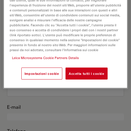
Questo sono io
dall'utente, quali le sue informazioni di contatto, per migliorare
l'esperienza di fruizione dei nostri siti Web, proporre all'utente pubblicità
e contenuti personalizzati in base alle sue interazioni con questi e altri
siti Web, consentire all'utente di condividere contenuti sui social media,
Titolo accademico
opzionale
svolgere analisi e misurare l'efficacia delle nostre campagne
pubblicitarie. Facendo clic su "Accetta tutti i cookie", l'utente presta il
suo consenso e accetta di condividere i propri dati con i nostri partner
(link riportato sotto). L'utente può modificare le proprie preferenze di
consenso in qualsiasi momento nella sezione "Impostazioni dei cookie"
presente in fondo al nostro sito Web. Per maggiori informazioni sulle
Nome
prassi da noi adottate, consultare l'Informativa sui cookie
Leica Microsystems Cookie Partners Details
Impostazioni cookie
Accetta tutti i cookie
Cognome
E-mail
Telefono