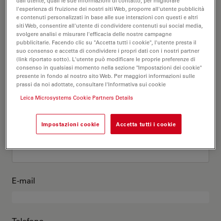
Questo sono io
dall'utente, quali le sue informazioni di contatto, per migliorare
l'esperienza di fruizione dei nostri siti Web, proporre all'utente pubblicità
e contenuti personalizzati in base alle sue interazioni con questi e altri
siti Web, consentire all'utente di condividere contenuti sui social media,
Titolo accademico
opzionale
svolgere analisi e misurare l'efficacia delle nostre campagne
pubblicitarie. Facendo clic su "Accetta tutti i cookie", l'utente presta il
suo consenso e accetta di condividere i propri dati con i nostri partner
(link riportato sotto). L'utente può modificare le proprie preferenze di
consenso in qualsiasi momento nella sezione "Impostazioni dei cookie"
presente in fondo al nostro sito Web. Per maggiori informazioni sulle
Nome
prassi da noi adottate, consultare l'Informativa sui cookie
Leica Microsystems Cookie Partners Details
Impostazioni cookie
Accetta tutti i cookie
Cognome
E-mail
Telefono