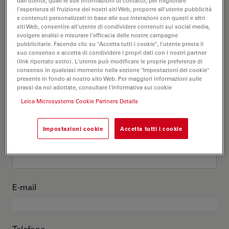
Questo sono io
dall'utente, quali le sue informazioni di contatto, per migliorare
l'esperienza di fruizione dei nostri siti Web, proporre all'utente pubblicità
e contenuti personalizzati in base alle sue interazioni con questi e altri
siti Web, consentire all'utente di condividere contenuti sui social media,
Titolo accademico
opzionale
svolgere analisi e misurare l'efficacia delle nostre campagne
pubblicitarie. Facendo clic su "Accetta tutti i cookie", l'utente presta il
suo consenso e accetta di condividere i propri dati con i nostri partner
(link riportato sotto). L'utente può modificare le proprie preferenze di
consenso in qualsiasi momento nella sezione "Impostazioni dei cookie"
presente in fondo al nostro sito Web. Per maggiori informazioni sulle
Nome
prassi da noi adottate, consultare l'Informativa sui cookie
Leica Microsystems Cookie Partners Details
Impostazioni cookie
Accetta tutti i cookie
Cognome
E-mail
Telefono