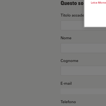
Questo sono io
Leica Micro
Titolo accademico
Nome
Cognome
E-mail
Telefono