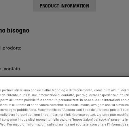
PRODUCT INFORMATION
 ho bisogno
ul prodotto
i contatti
ri partner utilizziamo cookie e altre tecnologie di tracciamento, come pure alcuni dei da
are…
 dall'utente, quali le sue informazioni di contatto, per migliorare l'esperienza di fruizi
oporre all'utente pubblicità e contenuti personalizzati in base alle sue interazioni con q
nsentire all'utente di condividere contenuti sui social media, svolgere analisi e misurar
 campagne pubblicitarie. Facendo clic su "Accetta tutti i cookie", l'utente presta il s
ondividere i propri dati con i nostri partner (link riportato sotto). L'utente può modific
di consenso in qualsiasi momento nella sezione "Impostazioni dei cookie" presente in
Web. Per maggiori informazioni sulle prassi da noi adottate, consultare l'Informativa 