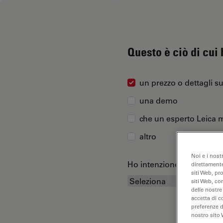
Questo è ciò di cui
un prezzo o dettagli s
una demo
che un esperto Leica m
altro
Noi e i nost
Ho intenzione di acquist
direttamente
siti Web, pr
siti Web, co
delle nostre
accetta di c
preferenze 
nostro sito 