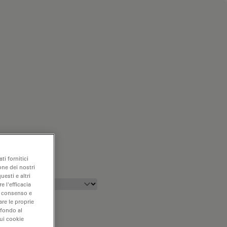
ti fornitici
one dei nostri
uesti e altri
e l'efficacia
uo consenso e
are le proprie
 fondo al
sui cookie