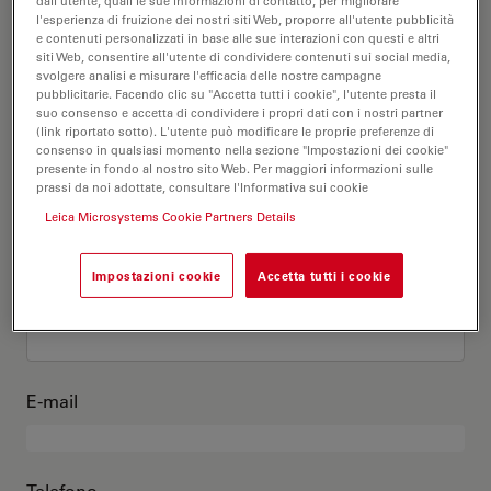
Questo sono io
dall'utente, quali le sue informazioni di contatto, per migliorare
l'esperienza di fruizione dei nostri siti Web, proporre all'utente pubblicità
e contenuti personalizzati in base alle sue interazioni con questi e altri
siti Web, consentire all'utente di condividere contenuti sui social media,
Titolo accademico
opzionale
svolgere analisi e misurare l'efficacia delle nostre campagne
pubblicitarie. Facendo clic su "Accetta tutti i cookie", l'utente presta il
suo consenso e accetta di condividere i propri dati con i nostri partner
(link riportato sotto). L'utente può modificare le proprie preferenze di
consenso in qualsiasi momento nella sezione "Impostazioni dei cookie"
presente in fondo al nostro sito Web. Per maggiori informazioni sulle
Nome
prassi da noi adottate, consultare l'Informativa sui cookie
Leica Microsystems Cookie Partners Details
Impostazioni cookie
Accetta tutti i cookie
Cognome
E-mail
Telefono