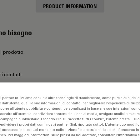
PRODUCT INFORMATION
 ho bisogno
ul prodotto
i contatti
ri partner utilizziamo cookie e altre tecnologie di tracciamento, come pure alcuni dei da
are…
 dall'utente, quali le sue informazioni di contatto, per migliorare l'esperienza di fruizi
oporre all'utente pubblicità e contenuti personalizzati in base alle sue interazioni con q
nsentire all'utente di condividere contenuti sui social media, svolgere analisi e misurar
 campagne pubblicitarie. Facendo clic su "Accetta tutti i cookie", l'utente presta il s
ondividere i propri dati con i nostri partner (link riportato sotto). L'utente può modific
di consenso in qualsiasi momento nella sezione "Impostazioni dei cookie" presente in
Web. Per maggiori informazioni sulle prassi da noi adottate, consultare l'Informativa 