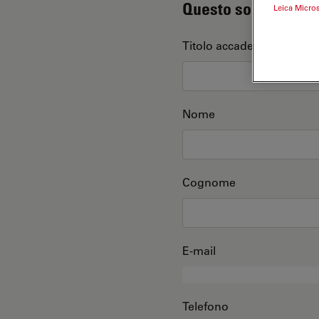
Questo sono io
Leica Micro
Titolo accademico
Nome
Cognome
E-mail
Telefono