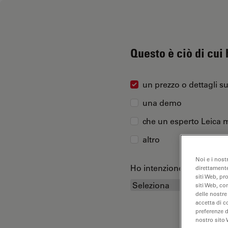
Questo è ciò di cui
un prezzo o dettagli s
una demo
che un esperto Leica m
altro
Noi e i nost
Ho intenzione di acquist
direttamente
siti Web, pr
siti Web, co
delle nostre
accetta di c
preferenze 
nostro sito 