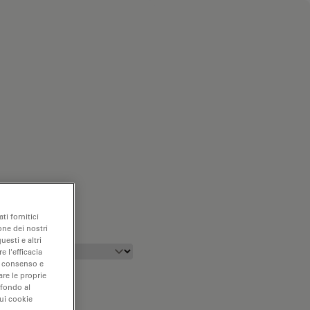
ti fornitici
one dei nostri
uesti e altri
e l'efficacia
uo consenso e
are le proprie
 fondo al
sui cookie