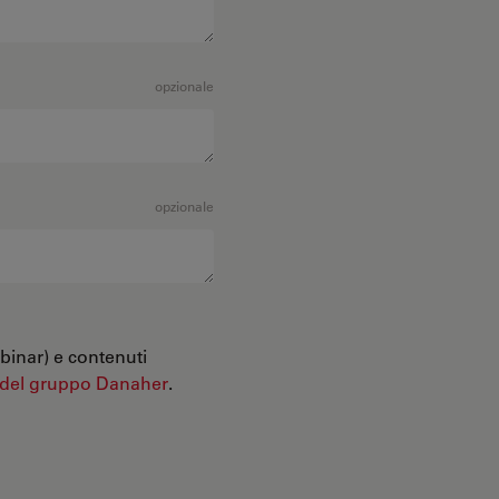
opzionale
opzionale
binar) e contenuti
 del gruppo Danaher
.