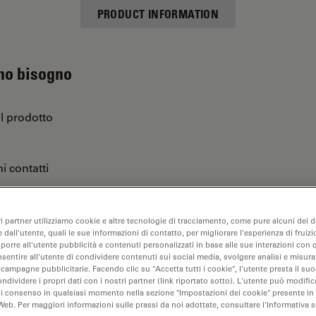
PRODUCT INFORMATION
 ho bisogno
ul prodotto
i contatti
ri partner utilizziamo cookie e altre tecnologie di tracciamento, come pure alcuni dei da
are…
 dall'utente, quali le sue informazioni di contatto, per migliorare l'esperienza di fruizi
oporre all'utente pubblicità e contenuti personalizzati in base alle sue interazioni con q
nsentire all'utente di condividere contenuti sui social media, svolgere analisi e misurar
 campagne pubblicitarie. Facendo clic su "Accetta tutti i cookie", l'utente presta il s
ondividere i propri dati con i nostri partner (link riportato sotto). L'utente può modific
di consenso in qualsiasi momento nella sezione "Impostazioni dei cookie" presente in
Web. Per maggiori informazioni sulle prassi da noi adottate, consultare l'Informativa 