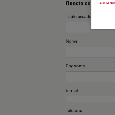
Questo sono io
Leica Micro
Titolo accademico
Nome
Cognome
E-mail
Telefono