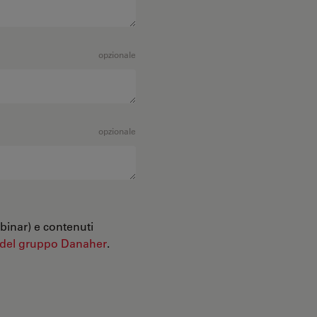
opzionale
opzionale
binar) e contenuti
 del gruppo Danaher
.