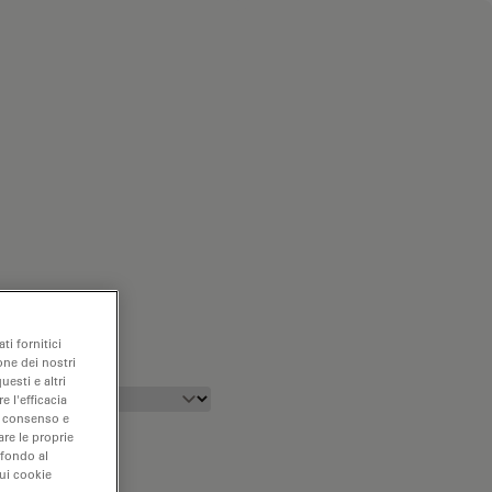
ti fornitici
one dei nostri
uesti e altri
e l'efficacia
uo consenso e
are le proprie
 fondo al
sui cookie