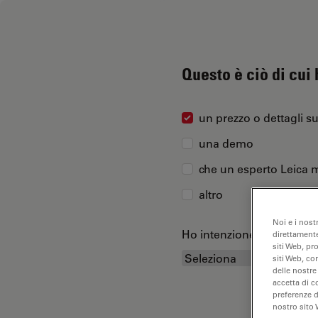
Questo è ciò di cui
un prezzo o dettagli s
una demo
che un esperto Leica m
altro
Noi e i nost
Ho intenzione di acquist
direttamente
siti Web, pr
siti Web, co
delle nostre
accetta di c
preferenze 
nostro sito 