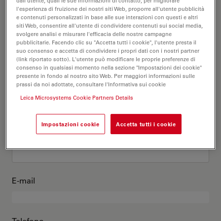
Questo sono io
dall'utente, quali le sue informazioni di contatto, per migliorare
l'esperienza di fruizione dei nostri siti Web, proporre all'utente pubblicità
e contenuti personalizzati in base alle sue interazioni con questi e altri
siti Web, consentire all'utente di condividere contenuti sui social media,
Titolo accademico
opzionale
svolgere analisi e misurare l'efficacia delle nostre campagne
pubblicitarie. Facendo clic su "Accetta tutti i cookie", l'utente presta il
suo consenso e accetta di condividere i propri dati con i nostri partner
(link riportato sotto). L'utente può modificare le proprie preferenze di
consenso in qualsiasi momento nella sezione "Impostazioni dei cookie"
presente in fondo al nostro sito Web. Per maggiori informazioni sulle
Nome
prassi da noi adottate, consultare l'Informativa sui cookie
Leica Microsystems Cookie Partners Details
Impostazioni cookie
Accetta tutti i cookie
Cognome
E-mail
Telefono