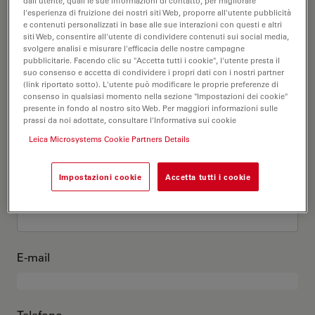
Questo sono io
dall'utente, quali le sue informazioni di contatto, per migliorare
l'esperienza di fruizione dei nostri siti Web, proporre all'utente pubblicità
e contenuti personalizzati in base alle sue interazioni con questi e altri
siti Web, consentire all'utente di condividere contenuti sui social media,
Titolo accademico
opzionale
svolgere analisi e misurare l'efficacia delle nostre campagne
pubblicitarie. Facendo clic su "Accetta tutti i cookie", l'utente presta il
suo consenso e accetta di condividere i propri dati con i nostri partner
(link riportato sotto). L'utente può modificare le proprie preferenze di
consenso in qualsiasi momento nella sezione "Impostazioni dei cookie"
presente in fondo al nostro sito Web. Per maggiori informazioni sulle
Nome
prassi da noi adottate, consultare l'Informativa sui cookie
Leica Microsystems Cookie Partners Details
Impostazioni cookie
Accetta tutti i cookie
Cognome
E-mail
Telefono